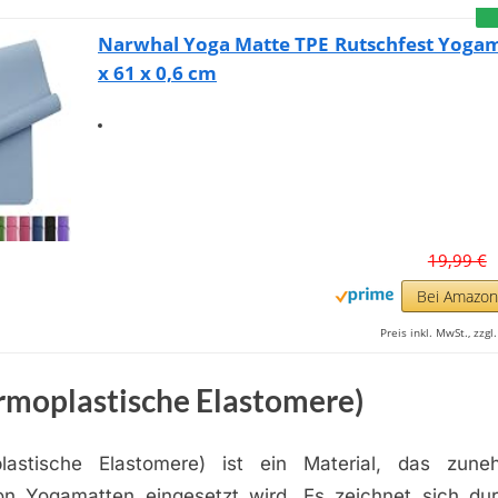
Narwhal Yoga Matte TPE Rutschfest Yogam
x 61 x 0,6 cm
19,99 €
Bei Amazo
Preis inkl. MwSt., zzg
rmoplastische Elastomere)
lastische Elastomere) ist ein Material, das zun
on Yogamatten eingesetzt wird. Es zeichnet sich du