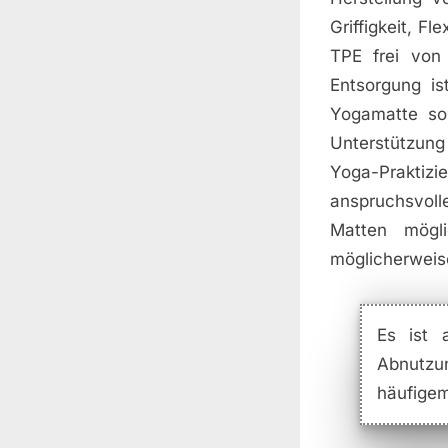
Griffigkeit, F
TPE frei von
Entsorgung is
Yogamatte so
Unterstützung
Yoga-Praktiz
anspruchsvol
Matten mögl
möglicherweis
Es ist 
Abnutzu
häufigem