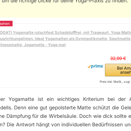
 um die richtige Dicke für deine Yoga-Praxis zu finden.
OGATI Yogamatte rutschfest Schadstofffrei, mit Tragegurt. Yoga Matt
usrichtungslinien. Ideal Yogamatten als Gymnastikmatte, Sportmatte
itnessmatte, Jogamatte - Yoga mat
32,99 €
Bei Am
anse
Preis inkl. MwSt., zzg
ner Yogamatte ist ein wichtiges Kriterium bei der 
ells. Denn eine gut gepolsterte Matte schützt die Gele
e Dämpfung für die Wirbelsäule. Doch wie dick sollte 
in? Die Antwort hängt von individuellen Bedürfnissen un