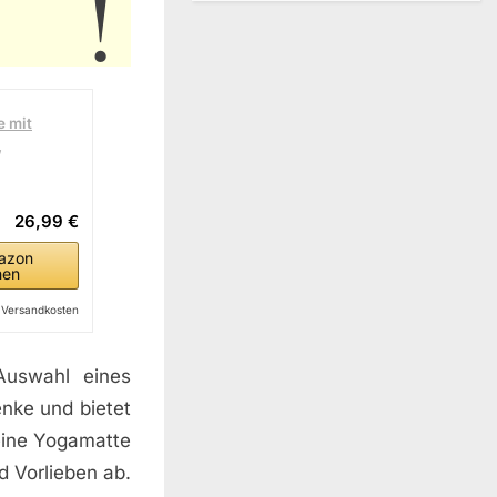
e mit
,
26,99 €
azon
hen
l. Versandkosten
Auswahl eines
nke und bietet
eine Yogamatte
d Vorlieben ab.