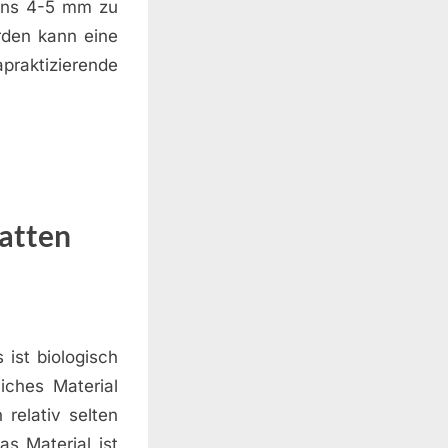
tens 4-5 mm zu
rden kann eine
praktizierende
atten
 ist biologisch
iches Material
 relativ selten
s Material ist