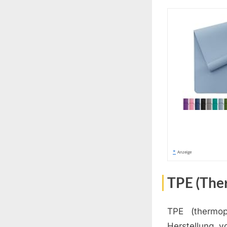
*
Anzeige
TPE (The
TPE (thermop
Herstellung v