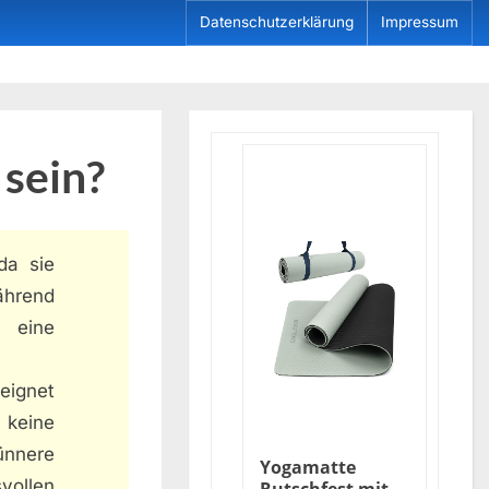
Datenschutzerklärung
Impressum
 sein?
da sie
während
h eine
eignet
 keine
ünnere
Yogamatte
vollen