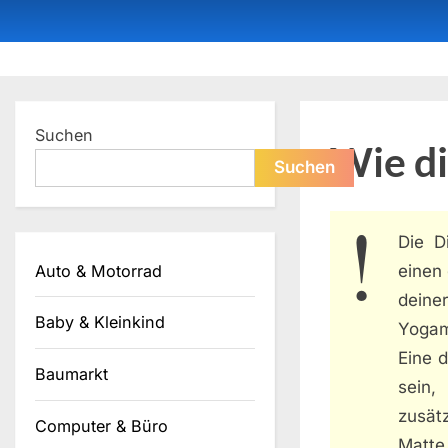
Skip
to
content
Dein ProduktBerater
Suchen
Wie di
Suchen
Die D
Auto & Motorrad
einen 
deine
Baby & Kleinkind
Yogam
Eine 
Baumarkt
sein,
zusät
Computer & Büro
Matte