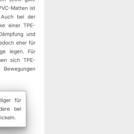
 PVC-Matten ist
 Auch bei der
cke einer TPE-
 Dämpfung und
edoch eher für
ge legen. Für
nen sich TPE-
n Bewegungen
iger für
dere bei
ickeln.