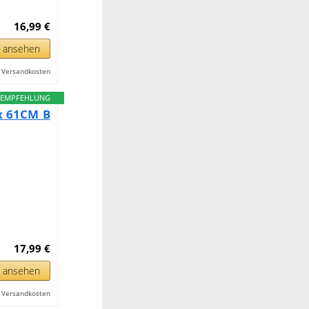
16,99 €
n ansehen
l. Versandkosten
EMPFEHLUNG
x 61CM B
17,99 €
n ansehen
l. Versandkosten