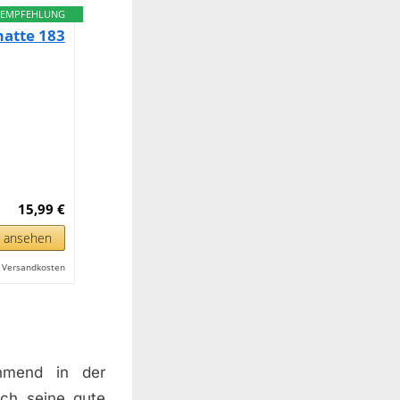
EMPFEHLUNG
atte 183
15,99 €
n ansehen
l. Versandkosten
ehmend in der
rch seine gute