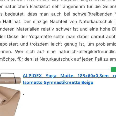
er natürlichen Elastizität sehr angenehm für die Gelen
as bedeutet, dass man auch bei schweißtreibenden 
n Halt hat. Der einzige Nachteil von Naturkautschuk i
nderen Materialien relativ schwer ist und eine hohe D
der Dicke der Yogamatte sollte man daher darauf acht
epolstert und trotzdem leicht genug ist, um problemlos
nen. Wer sich auf eine natürlich-allergikerfreundl
 möchte, für den ist Naturkautschuk auf jeden Fall zu e
ALPIDEX Yoga Matte 183x60x0,8cm ru
Isomatte Gymnastikmatte Beige