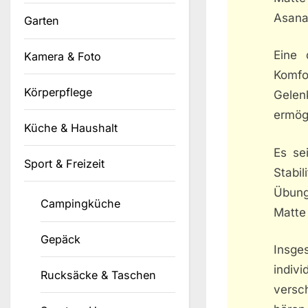
Asana
Garten
Eine 
Kamera & Foto
Komf
Körperpflege
Gelen
ermögl
Küche & Haushalt
Es se
Sport & Freizeit
Stabi
Übung
Campingküche
Matte
Gepäck
Insge
indiv
Rucksäcke & Taschen
versc