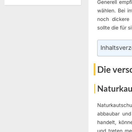
Generell empf
wählen. Bei i
noch dickere 
sollte die für 
Inhaltsverz
Die vers
Naturkau
Naturkautschuk
abbaubar und 
handelt, könne
und treten me