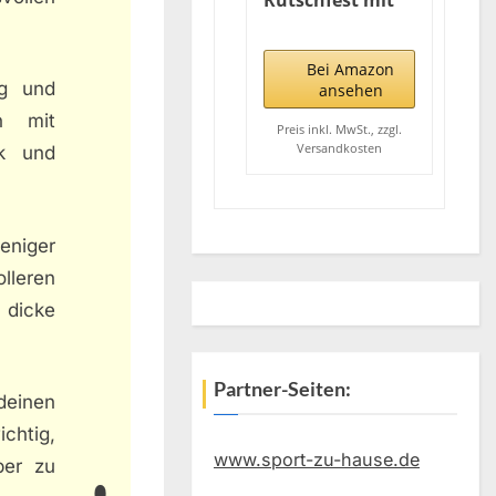
Rutschfest mit
Tragegurt, 8mm
Extradick Yoga
Matte, TPE
Bei Amazon
Schadstofffrei
ng und
ansehen
Sportmatte für
n mit
Zuhause oder
Preis inkl. MwSt., zzgl.
Versandkosten
ck und
Draußen,
Fitnessmatte für
Yoga Pilates
Workout,
Gymnastikmatte
eniger
Doppelseitig
lleren
 dicke
Partner-Seiten:
deinen
chtig,
www.sport-zu-hause.de
per zu