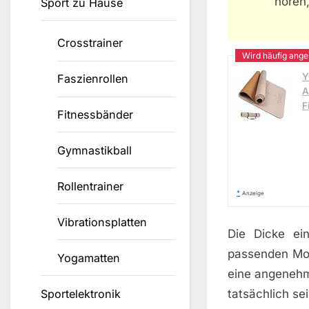
hören,
Sport zu Hause
Crosstrainer
Y
Faszienrollen
A
F
Fitnessbänder
Gymnastikball
Rollentrainer
*
Anzeige
Vibrationsplatten
Die Dicke ei
passenden Mod
Yogamatten
eine angenehm
Sportelektronik
tatsächlich se