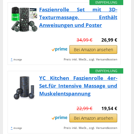
EMPFEHLUNG
Faszienrolle Set mit 3D-
Texturmassage, Enthält
Anweisungen und Poster
34,99 €
26,99 €
Bei Amazon ansehen
*
Preis inkl. MwSt., zzgl. Versandkosten
Anzeige
EMPFEHLUNG
YC Kitchen Faszienrolle 4er-
Set,für Intensive Massage und
Muskelentspannung
22,99 €
19,54 €
Bei Amazon ansehen
*
Preis inkl. MwSt., zzgl. Versandkosten
Anzeige