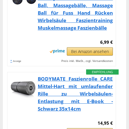
Ball, Massagebälle, Massage
Ball für Fuss Hand Rücken
Wirbelsäule Faszientraining
Muskelmassage Faszienbälle
6,99 €
Bei Amazon ansehen
*
Preis inkl. MwSt., zzgl. Versandkosten
Anzeige
EMPFEHLUNG
BODYMATE Faszienrolle CARE
Mittel-Hart mit umlaufender
Rille zu Wirbelsäulen-
Entlastung mit E-Book -
Schwarz 35x14cm
14,95 €