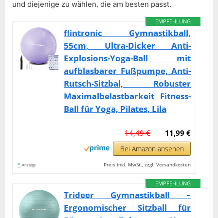
und diejenige zu wählen, die am besten passt.
EMPFEHLUNG
flintronic Gymnastikball,
55cm, Ultra-Dicker Anti-
Explosions-Yoga-Ball mit
aufblasbarer Fußpumpe, Anti-
Rutsch-Sitzbal, Robuster
Maximalbelastbarkeit Fitness-
Ball für Yoga, Pilates, Lila
14,49 €
11,99 €
Bei Amazon ansehen
*
Preis inkl. MwSt., zzgl. Versandkosten
Anzeige
EMPFEHLUNG
Trideer Gymnastikball –
Ergonomischer Sitzball für