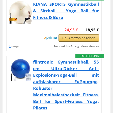
KIANA SPORTS Gymnastikball
& Sitzball – Yoga Ball für
Fitness & Büro
24,95 €
18,95 €
Bei Amazon ansehen
*
Preis inkl. MwSt., zzgl. Versandkosten
Anzeige
EMPFEHLUNG
flintronic Gymnastikball, 55
cm Ultra-Dicker Anti-
Explosions-Yoga-Ball mit
aufblasbarer Fußpumpe,
Robuster
Maximalbelastbarkeit Fitness-
Ball für Sport-Fitness, Yoga,
Pilates