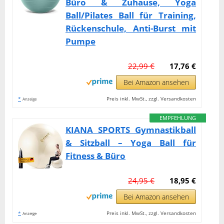
Büro & Zuhause, Yoga
Ball/Pilates Ball für Training,
Rückenschule, Anti-Burst mit
Pumpe
22,99 €
17,76 €
Bei Amazon ansehen
*
Preis inkl. MwSt., zzgl. Versandkosten
Anzeige
EMPFEHLUNG
KIANA SPORTS Gymnastikball
& Sitzball – Yoga Ball für
Fitness & Büro
24,95 €
18,95 €
Bei Amazon ansehen
*
Preis inkl. MwSt., zzgl. Versandkosten
Anzeige