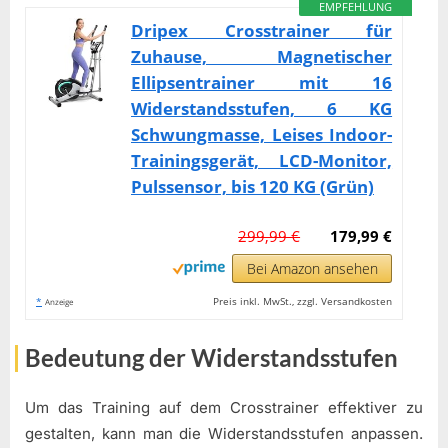
EMPFEHLUNG
Dripex Crosstrainer für
Zuhause, Magnetischer
Ellipsentrainer mit 16
Widerstandsstufen, 6 KG
Schwungmasse, Leises Indoor-
Trainingsgerät, LCD-Monitor,
Pulssensor, bis 120 KG (Grün)
299,99 €
179,99 €
Bei Amazon ansehen
*
Preis inkl. MwSt., zzgl. Versandkosten
Anzeige
Bedeutung der Widerstandsstufen
Um das Training auf dem Crosstrainer effektiver zu
gestalten, kann man die Widerstandsstufen anpassen.