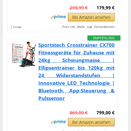
299,99 €
179,99 €
Bei Amazon ansehen
*
Preis inkl. MwSt., zzgl. Versandkosten
Anzeige
EMPFEHLUNG
Sportstech Crosstrainer CX700
Fitnessgeräte für Zuhause mit
24kg Schwungmasse |
Ellipsentrainer bis 120kg mit
24 Widerstandstufen |
Innovative LED Technologie |
Bluetooth, App-Steuerung &
Pulssensor
869,00 €
799,00 €
Bei Amazon ansehen