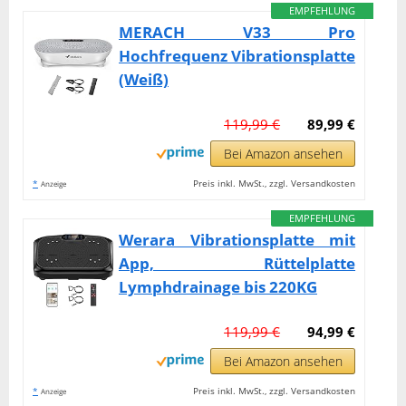
EMPFEHLUNG
MERACH V33 Pro
Hochfrequenz Vibrationsplatte
(Weiß)
119,99 €
89,99 €
Bei Amazon ansehen
*
Preis inkl. MwSt., zzgl. Versandkosten
Anzeige
EMPFEHLUNG
Werara Vibrationsplatte mit
App, Rüttelplatte
Lymphdrainage bis 220KG
119,99 €
94,99 €
Bei Amazon ansehen
*
Preis inkl. MwSt., zzgl. Versandkosten
Anzeige