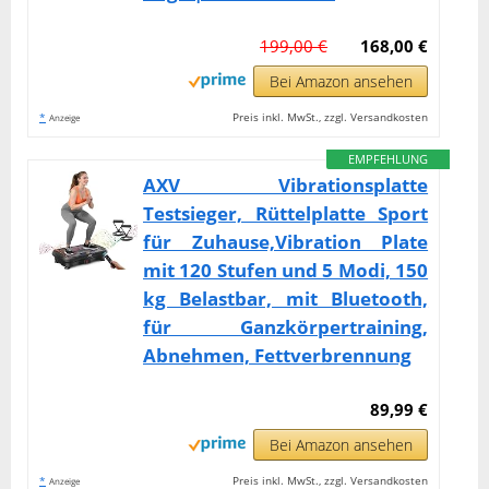
199,00 €
168,00 €
Bei Amazon ansehen
*
Preis inkl. MwSt., zzgl. Versandkosten
Anzeige
EMPFEHLUNG
AXV Vibrationsplatte
Testsieger, Rüttelplatte Sport
für Zuhause,Vibration Plate
mit 120 Stufen und 5 Modi, 150
kg Belastbar, mit Bluetooth,
für Ganzkörpertraining,
Abnehmen, Fettverbrennung
89,99 €
Bei Amazon ansehen
*
Preis inkl. MwSt., zzgl. Versandkosten
Anzeige