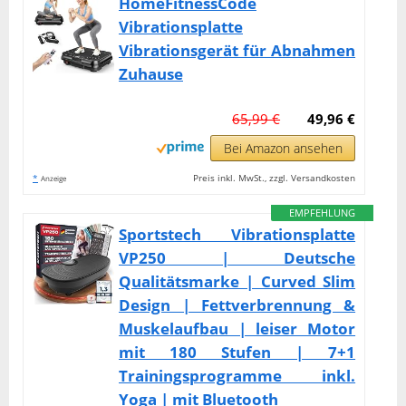
HomeFitnessCode
Vibrationsplatte
Vibrationsgerät für Abnahmen
Zuhause
65,99 €
49,96 €
Bei Amazon ansehen
*
Preis inkl. MwSt., zzgl. Versandkosten
Anzeige
EMPFEHLUNG
Sportstech Vibrationsplatte
VP250 | Deutsche
Qualitätsmarke | Curved Slim
Design | Fettverbrennung &
Muskelaufbau | leiser Motor
mit 180 Stufen | 7+1
Trainingsprogramme inkl.
Yoga | mit Bluetooth