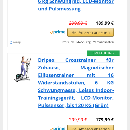
6 kg Schwungrad, LCD-Monitor
und Pulsmessung
299,99 €
189,99 €
Bei Amazon ansehen
*
Preis inkl. MwSt., zzgl. Versandkosten
Anzeige
EMPFEHLUNG
Dripex Crosstrainer für
Zuhause, Magnetischer
Ellipsentrainer mit 16
Widerstandsstufen, 6 KG
Schwungmasse, Leises Indoor-
Trainingsgerät, LCD-Monitor,
Pulssensor, bis 120 KG (Grün)
299,99 €
179,99 €
Bei Amazon ansehen