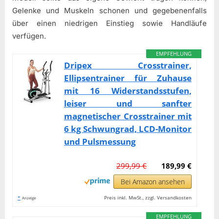
Gelenke und Muskeln schonen und gegebenenfalls
über einen niedrigen Einstieg sowie Handläufe
verfügen.
EMPFEHLUNG
Dripex Crosstrainer,
Ellipsentrainer für Zuhause
mit 16 Widerstandsstufen,
leiser und sanfter
magnetischer Crosstrainer mit
6 kg Schwungrad, LCD-Monitor
und Pulsmessung
299,99 €
189,99 €
Bei Amazon ansehen
*
Preis inkl. MwSt., zzgl. Versandkosten
Anzeige
EMPFEHLUNG