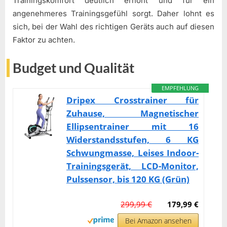
Trainingskomfort deutlich erhöht und für ein
angenehmeres Trainingsgefühl sorgt. Daher lohnt es
sich, bei der Wahl des richtigen Geräts auch auf diesen
Faktor zu achten.
Budget und Qualität
EMPFEHLUNG
Dripex Crosstrainer für
Zuhause, Magnetischer
Ellipsentrainer mit 16
Widerstandsstufen, 6 KG
Schwungmasse, Leises Indoor-
Trainingsgerät, LCD-Monitor,
Pulssensor, bis 120 KG (Grün)
299,99 €
179,99 €
Bei Amazon ansehen