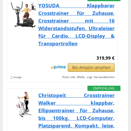
YOSUDA ​​Klappbarer
Crosstrainer für Zuhause,
Crosstrainer mit 16
Widerstandsstufen, Ultraleiser
für Cardio, LCD-Display &
Transportrollen
319,99 €
Bei Amazon ansehen
*
Preis inkl. MwSt., zzgl. Versandkosten
Anzeige
EMPFEHLUNG
Christopeit Crosstrainer
Walker klappbar,
Ellipsentrainer für Zuhause,
bis 100kg, LCD-Computer,
Platzsparend, Kompakt, leise,