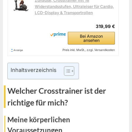
Zuhause, Crosstrainer mit 16
Widerstandsstufen, Ultraleiser für Cardio,
LCD-Display & Transportrollen
319,99 €
Bei Amazon
ansehen
*
Preis inkl. MwSt., zzgl. Versandkosten
Anzeige
Inhaltsverzeichnis
Welcher Crosstrainer ist der
richtige für mich?
Meine körperlichen
Voraussetzungen