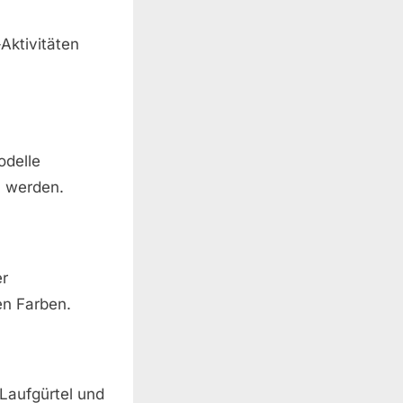
Aktivitäten
odelle
u werden.
er
en Farben.
Laufgürtel und