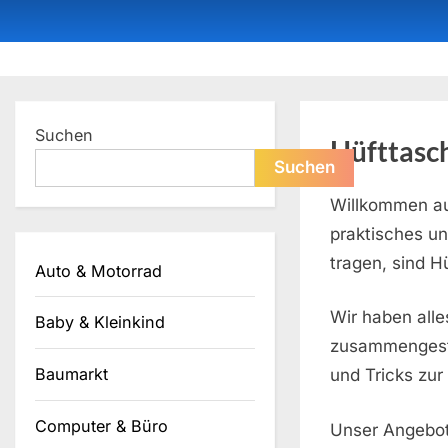
Skip
to
content
Dein ProduktBerater
Suchen
Hüfttasc
Suchen
Willkommen au
praktisches un
tragen, sind H
Auto & Motorrad
Wir haben alle
Baby & Kleinkind
zusammengeste
Baumarkt
und Tricks zur
Computer & Büro
Unser Angebot