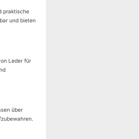
d praktische
zbar und bieten
von Leder für
und
ssen über
aufzubewahren.