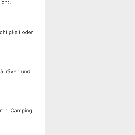
icht.
htigkeit oder
jällräven und
hren, Camping