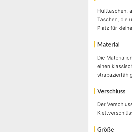
Hüfttaschen, 
Taschen, die u
Platz für klei
Material
Die Materialie
einen klassisc
strapazierfähi
Verschluss
Der Verschlus
Klettverschlüs
Größe