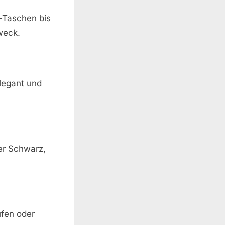
i-Taschen bis
weck.
elegant und
ter Schwarz,
fen oder