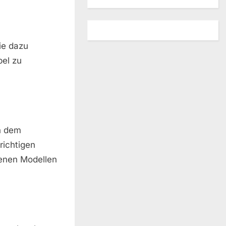
ie dazu
bel zu
h dem
richtigen
enen Modellen