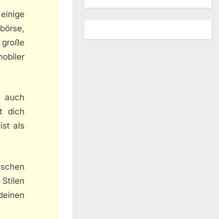
einige
börse,
 große
obiler
e auch
t dich
st als
aschen
 Stilen
 deinen