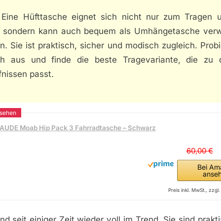
: Eine Hüfttasche eignet sich nicht nur zum Tragen 
, sondern kann auch bequem als Umhängetasche ver
. Sie ist praktisch, sicher und modisch zugleich. Prob
ch aus und finde die beste Tragevariante, die zu 
fnissen passt.
AUDE Moab Hip Pack 3 Fahrradtasche – Schwarz
60,00 €
Bei Am
anse
Preis inkl. MwSt., zzg
nd seit einiger Zeit wieder voll im Trend. Sie sind prakt