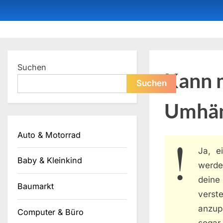
Skip
to
content
Dein ProduktBerater
Suchen
Kann m
Suchen
Umhän
Auto & Motorrad
Ja, 
Baby & Kleinkind
werde
deine
Baumarkt
verst
anzup
Computer & Büro
sogar 