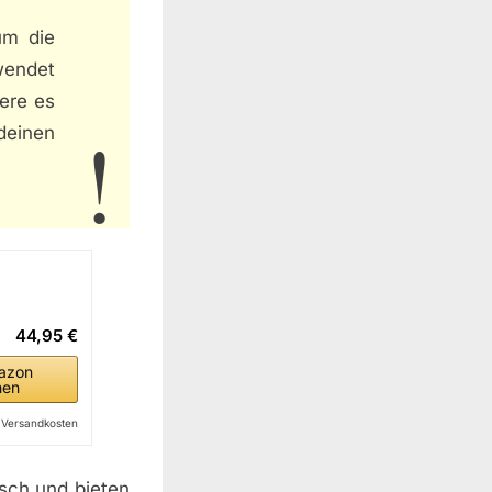
um die
wendet
iere es
deinen
44,95 €
azon
hen
l. Versandkosten
isch und bieten