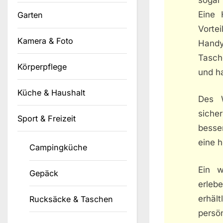
Eine 
Garten
Vorte
Kamera & Foto
Handy
Tasch
Körperpflege
und ha
Küche & Haushalt
Des W
siche
Sport & Freizeit
besse
eine 
Campingküche
Ein w
Gepäck
erlebe
erhält
Rucksäcke & Taschen
persön