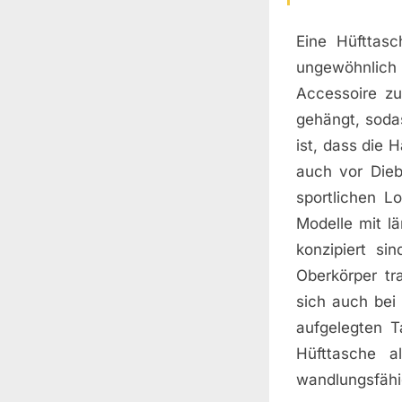
Eine Hüfttas
ungewöhnlich 
Accessoire zu
gehängt, sodas
ist, dass die 
auch vor Dieb
sportlichen L
Modelle mit l
konzipiert s
Oberkörper tr
sich auch bei
aufgelegten T
Hüfttasche a
wandlungsfähi