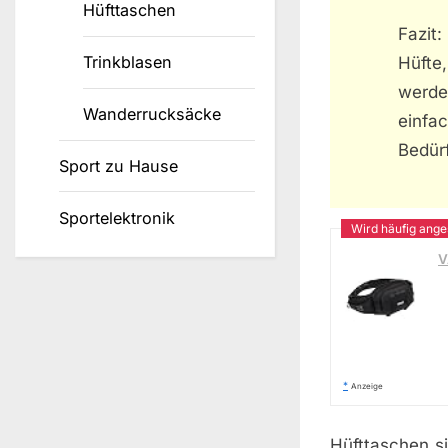
Hüfttaschen
Fazit
Trinkblasen
Hüfte
werden
Wanderrucksäcke
einfa
Bedür
Sport zu Hause
Sportelektronik
V
*
Anzeige
Hüfttaschen si