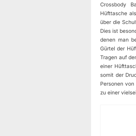
Crossbody B
Hüfttasche al
über die Schu
Dies ist beson
denen man be
Gürtel der Hü
Tragen auf de
einer Hüfttas
somit der Druc
Personen von 
zu einer viels