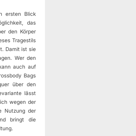
 ersten Blick
glichkeit, das
ber den Körper
eses Tragestils
. Damit ist sie
ragen. Wer den
 kann auch auf
Crossbody Bags
quer über den
variante lässt
eich wegen der
ie Nutzung der
nd bringt die
ltung.