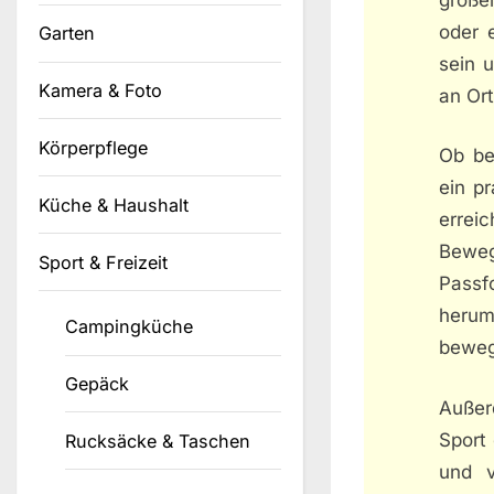
oder 
Garten
sein u
Kamera & Foto
an Ort
Körperpflege
Ob be
ein pr
Küche & Haushalt
errei
Bewe
Sport & Freizeit
Pass
herum
Campingküche
beweg
Gepäck
Außer
Sport 
Rucksäcke & Taschen
und v