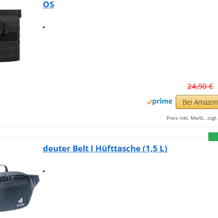
OS
24,90 €
Bei Amazo
Preis inkl. MwSt., zzg
deuter Belt I Hüfttasche (1,5 L)