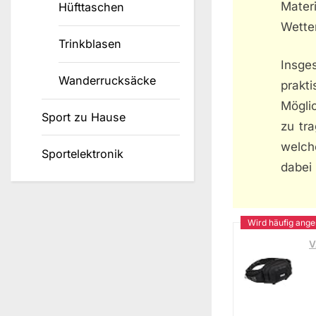
Mater
Hüfttaschen
Wetter
Trinkblasen
Insge
Wanderrucksäcke
prakt
Möglic
Sport zu Hause
zu tr
welch
Sportelektronik
dabei 
V