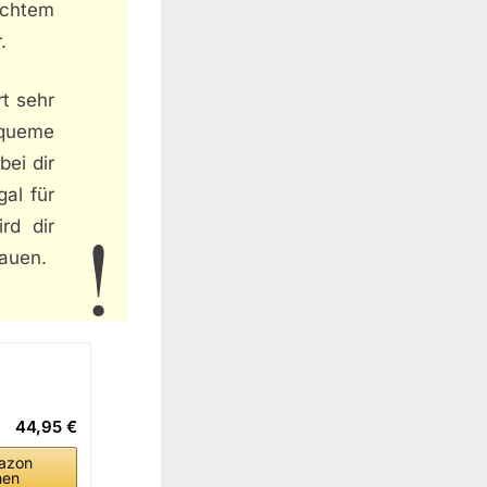
echtem
.
t sehr
equeme
bei dir
al für
rd dir
tauen.
44,95 €
azon
hen