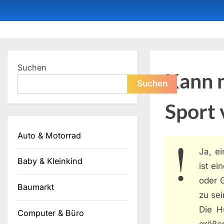
Skip
to
content
Dein ProduktBerater
Suchen
Kann 
Suchen
Sport
Auto & Motorrad
Ja, e
Baby & Kleinkind
ist ei
oder 
Baumarkt
zu sei
Die H
Computer & Büro
größe