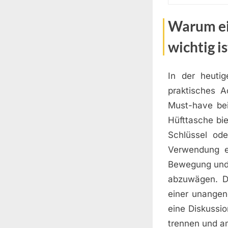
Warum ei
wichtig is
In der heuti
praktisches A
Must-have bei
Hüfttasche bie
Schlüssel od
Verwendung e
Bewegung und K
abzuwägen. D
einer unangen
eine Diskussi
trennen und am