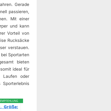
wahren. Gerade
nell passieren,
en. Mit einer
rper und kann
er Vorteil von
weise Rucksäcke
ser verstauen.
bei Sportarten
gesamt bieten
somit ideal für
, Laufen oder
 Sporterlebnis
EMPFEHLUNG
k, Größe: