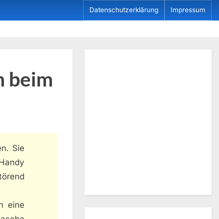
Datenschutzerklärung
Impressum
h beim
n. Sie
, Handy
törend
h eine
tasche