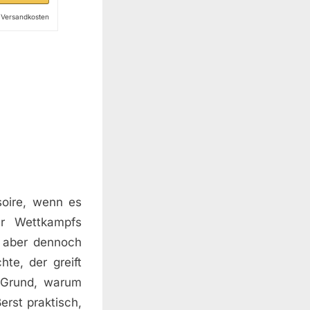
l. Versandkosten
soire, wenn es
er Wettkampfs
, aber dennoch
te, der greift
e Grund, warum
erst praktisch,