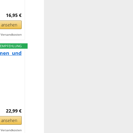
16,95 €
n ansehen
l. Versandkosten
EMPFEHLUNG
amen und
22,99 €
n ansehen
l. Versandkosten