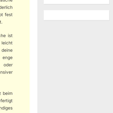
erlich
bt fest
t.
he ist
 leicht
 deine
 enge
 oder
nsiver
z beim
fertigt
ndiges