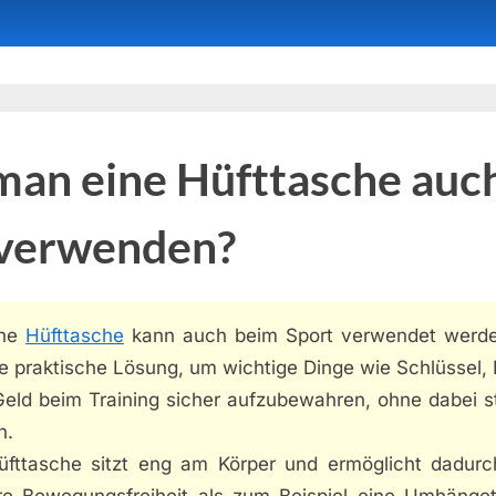
man eine Hüfttasche auc
 verwenden?
ine
Hüfttasche
kann auch beim Sport verwendet werde
ne praktische Lösung, um wichtige Dinge wie Schlüssel
Geld beim Training sicher aufzubewahren, ohne dabei s
n.
üfttasche sitzt eng am Körper und ermöglicht dadurc
re Bewegungsfreiheit als zum Beispiel eine Umhänge