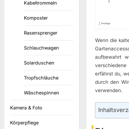
Kabeltrommeln
Komposter
*
Anzeige
Rasensprenger
Wenn die kalt
Schlauchwagen
Gartenaccess
aufbewahrt w
Solarduschen
verschiedene 
erfährst du, 
Tropfschläuche
durch den Win
verwenden.
Wäschespinnen
Kamera & Foto
Inhaltsverz
Körperpflege