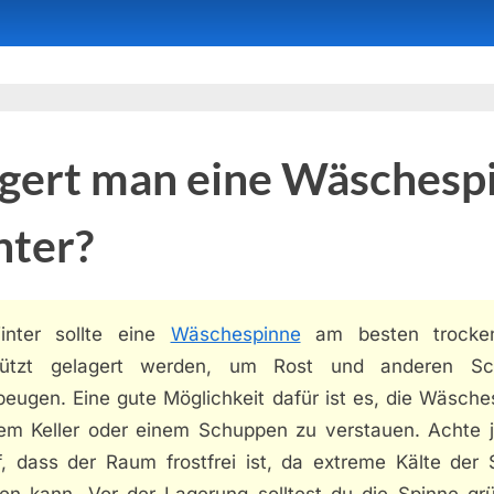
agert man eine Wäschesp
nter?
nter sollte eine
Wäschespinne
am besten trocke
hützt gelagert werden, um Rost und anderen Sc
beugen. Eine gute Möglichkeit dafür ist es, die Wäsche
nem Keller oder einem Schuppen zu verstauen. Achte 
f, dass der Raum frostfrei ist, da extreme Kälte der 
en kann. Vor der Lagerung solltest du die Spinne grü