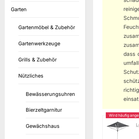
reini
Garten
Schmu
Feuc
Gartenmöbel & Zubehör
zusam
Gartenwerkzeuge
zusam
dass 
Grills & Zubehör
umfal
Schut
Nützliches
schüt
richt
Bewässerungsuhren
einsat
Bierzeltgarnitur
L
Gewächshaus