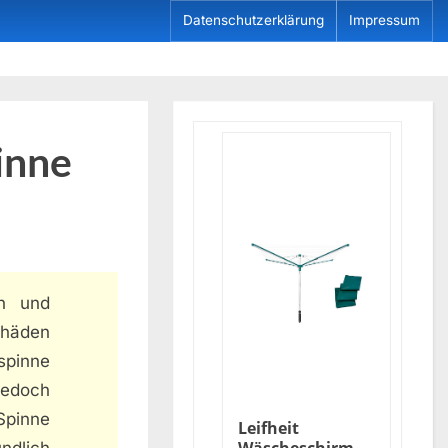
Datenschutzerklärung
Impressum
inne
n und
häden
spinne
jedoch
Spinne
Leifheit
ndlich