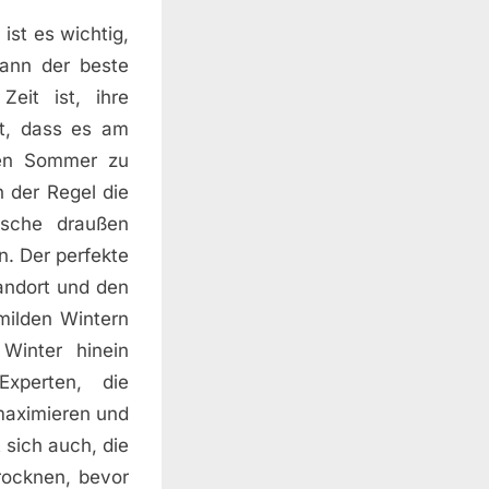
ist es wichtig,
wann der beste
eit ist, ihre
lt, dass es am
ten Sommer zu
n der Regel die
äsche draußen
. Der perfekte
andort und den
milden Wintern
Winter hinein
Experten, die
maximieren und
 sich auch, die
rocknen, bevor