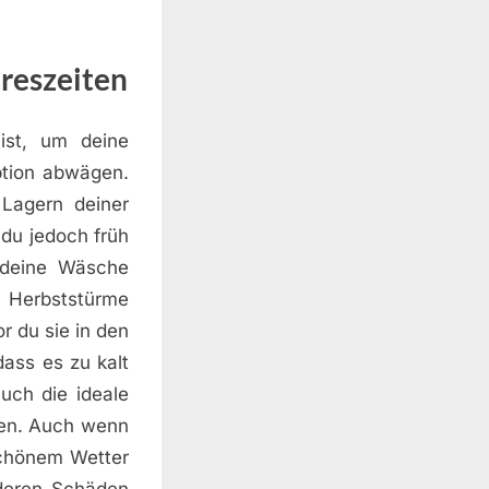
hreszeiten
ist, um deine
ption abwägen.
Lagern deiner
du jedoch früh
 deine Wäsche
e Herbststürme
r du sie in den
dass es zu kalt
uch die ideale
ren. Auch wenn
schönem Wetter
deren Schäden