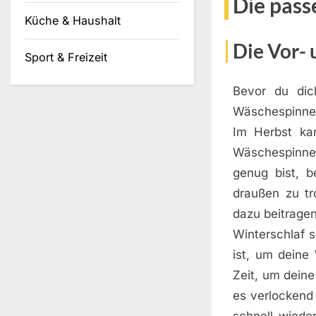
Die pass
Küche & Haushalt
Die Vor- 
Sport & Freizeit
Bevor du dic
Wäschespinne 
Im Herbst ka
Wäschespinne 
genug bist, 
draußen zu tr
dazu beitragen
Winterschlaf s
ist, um deine
Zeit, um dein
es verlockend
schnell wied