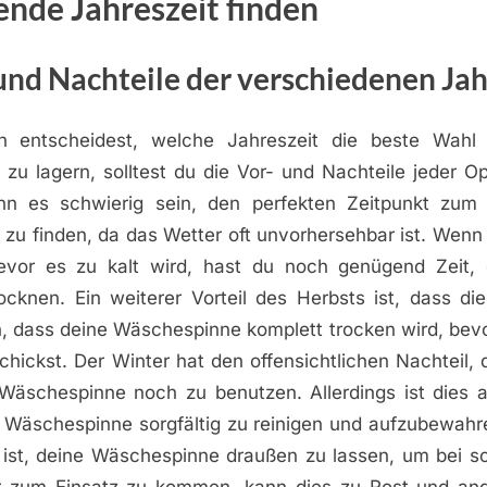
ende Jahreszeit finden
und Nachteile der verschiedenen Ja
h entscheidest, welche Jahreszeit die beste Wahl 
zu lagern, solltest du die Vor- und Nachteile jeder O
nn es schwierig sein, den perfekten Zeitpunkt zum 
zu finden, da das Wetter oft unvorhersehbar ist. Wenn 
bevor es zu kalt wird, hast du noch genügend Zeit,
ocknen. Ein weiterer Vorteil des Herbsts ist, dass di
, dass deine Wäschespinne komplett trocken wird, bevo
chickst. Der Winter hat den offensichtlichen Nachteil, 
 Wäschespinne noch zu benutzen. Allerdings ist dies a
e Wäschespinne sorgfältig zu reinigen und aufzubewah
 ist, deine Wäschespinne draußen zu lassen, um bei 
er zum Einsatz zu kommen, kann dies zu Rost und an