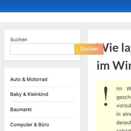
Skip
to
content
Dein ProduktBerater
Suchen
Wie l
Suchen
im Wi
Auto & Motorrad
Im Wi
Baby & Kleinkind
gesc
vorzu
Baumarkt
in ei
darau
Computer & Büro
schad