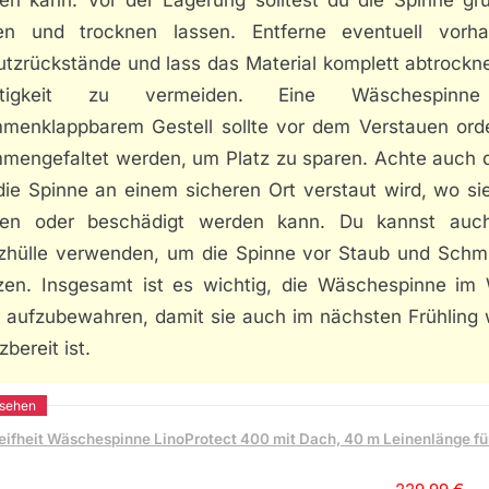
gen und trocknen lassen. Entferne eventuell vorh
tzrückstände und lass das Material komplett abtrockn
htigkeit zu vermeiden. Eine Wäschespinn
menklappbarem Gestell sollte vor dem Verstauen orde
mengefaltet werden, um Platz zu sparen. Achte auch d
die Spinne an einem sicheren Ort verstaut wird, wo sie
len oder beschädigt werden kann. Du kannst auc
zhülle verwenden, um die Spinne vor Staub und Schm
zen. Insgesamt ist es wichtig, die Wäschespinne im 
ig aufzubewahren, damit sie auch im nächsten Frühling 
zbereit ist.
eifheit Wäschespinne LinoProtect 400 mit Dach, 40 m Leinenlänge f