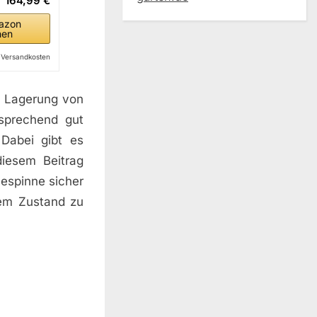
164,99 €
azon
hen
l. Versandkosten
e Lagerung von
sprechend gut
Dabei gibt es
diesem Beitrag
espinne sicher
iem Zustand zu