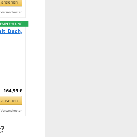
n ansehen
l. Versandkosten
EMPFEHLUNG
it Dach,
164,99 €
n ansehen
l. Versandkosten
g?