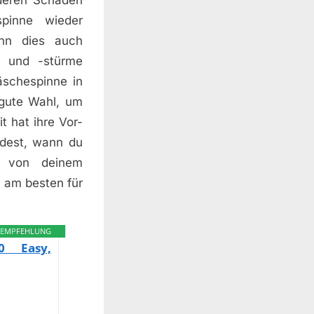
spinne wieder
ann dies auch
n und -stürme
äschespinne in
 gute Wahl, um
 hat ihre Vor-
idest, wann du
s von deinem
t am besten für
EMPFEHLUNG
0 Easy,