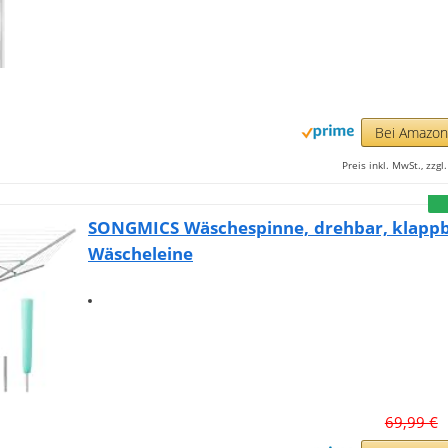
Bei Amazo
Preis inkl. MwSt., zzg
SONGMICS Wäschespinne, drehbar, klappb
Wäscheleine
69,99 €