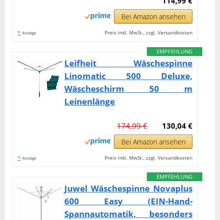
114,99 €
Bei Amazon ansehen
*
Preis inkl. MwSt., zzgl. Versandkosten
Anzeige
EMPFEHLUNG
Leifheit Wäschespinne
Linomatic 500 Deluxe,
Wäscheschirm 50 m
Leinenlänge
174,99 €
130,04 €
Bei Amazon ansehen
*
Preis inkl. MwSt., zzgl. Versandkosten
Anzeige
EMPFEHLUNG
Juwel Wäschespinne Novaplus
600 Easy (EIN-Hand-
Spannautomatik, besonders