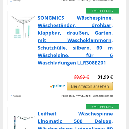
EMPFEHLUNG
SONGMICS Wäschespinne,
Wäscheständer, drehbar,
klappbar, draußen, Garten,
mit Wäscheklammern,
Schutzhülle, silbern, 60 m
Wäscheleine, für 6
Waschladungen LLR308EZ01
69,99 €
31,99 €
Bei Amazon ansehen
*
Preis inkl. MwSt., zzgl. Versandkosten
Anzeige
EMPFEHLUNG
Leifheit Wäschespinne
Linomatic 500 Deluxe,
Wäscheschirm Leinenlänge 50