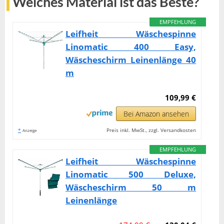
Welches Material ist das Beste?
EMPFEHLUNG
Leifheit Wäschespinne
Linomatic 400 Easy,
Wäscheschirm Leinenlänge 40
m
109,99 €
Bei Amazon ansehen
*
Preis inkl. MwSt., zzgl. Versandkosten
Anzeige
EMPFEHLUNG
Leifheit Wäschespinne
Linomatic 500 Deluxe,
Wäscheschirm 50 m
Leinenlänge