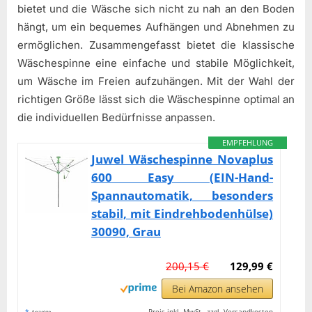
bietet und die Wäsche sich nicht zu nah an den Boden
hängt, um ein bequemes Aufhängen und Abnehmen zu
ermöglichen. Zusammengefasst bietet die klassische
Wäschespinne eine einfache und stabile Möglichkeit,
um Wäsche im Freien aufzuhängen. Mit der Wahl der
richtigen Größe lässt sich die Wäschespinne optimal an
die individuellen Bedürfnisse anpassen.
EMPFEHLUNG
Juwel Wäschespinne Novaplus
600 Easy (EIN-Hand-
Spannautomatik, besonders
stabil, mit Eindrehbodenhülse)
30090, Grau
200,15 €
129,99 €
Bei Amazon ansehen
*
Preis inkl. MwSt., zzgl. Versandkosten
Anzeige