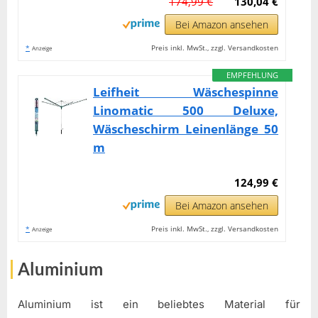
174,99 €
130,04 €
Bei Amazon ansehen
*
Preis inkl. MwSt., zzgl. Versandkosten
Anzeige
EMPFEHLUNG
Leifheit Wäschespinne
Linomatic 500 Deluxe,
Wäscheschirm Leinenlänge 50
m
124,99 €
Bei Amazon ansehen
*
Preis inkl. MwSt., zzgl. Versandkosten
Anzeige
Aluminium
Aluminium ist ein beliebtes Material für