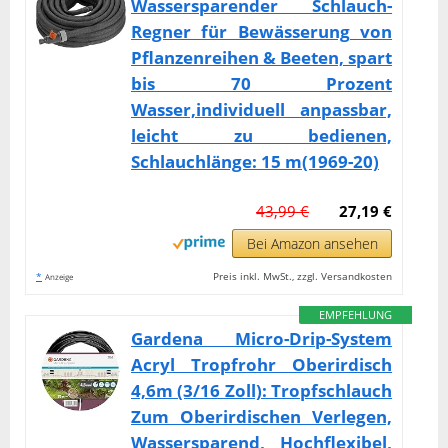
Wassersparender Schlauch-
Regner für Bewässerung von
Pflanzenreihen & Beeten, spart
bis 70 Prozent
Wasser,individuell anpassbar,
leicht zu bedienen,
Schlauchlänge: 15 m(1969-20)
43,99 €
27,19 €
Bei Amazon ansehen
*
Preis inkl. MwSt., zzgl. Versandkosten
Anzeige
EMPFEHLUNG
Gardena Micro-Drip-System
Acryl Tropfrohr Oberirdisch
4,6m (3/16 Zoll): Tropfschlauch
Zum Oberirdischen Verlegen,
Wassersparend, Hochflexibel,