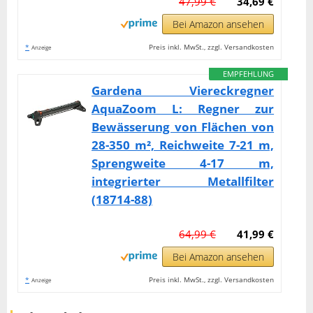
47,99 €
34,69 €
Bei Amazon ansehen
*
Preis inkl. MwSt., zzgl. Versandkosten
Anzeige
EMPFEHLUNG
Gardena Viereckregner
AquaZoom L: Regner zur
Bewässerung von Flächen von
28-350 m², Reichweite 7-21 m,
Sprengweite 4-17 m,
integrierter Metallfilter
(18714-88)
64,99 €
41,99 €
Bei Amazon ansehen
*
Preis inkl. MwSt., zzgl. Versandkosten
Anzeige