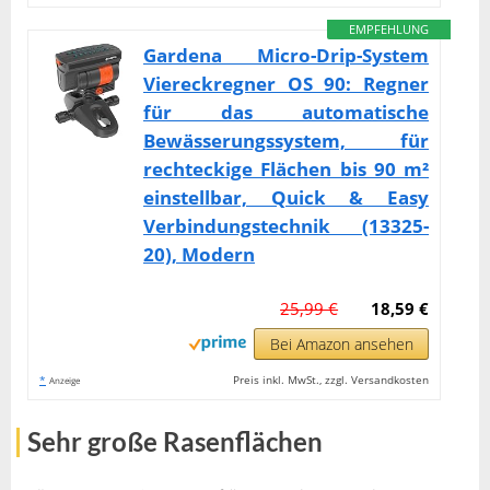
EMPFEHLUNG
Gardena Micro-Drip-System
Viereckregner OS 90: Regner
für das automatische
Bewässerungssystem, für
rechteckige Flächen bis 90 m²
einstellbar, Quick & Easy
Verbindungstechnik (13325-
20), Modern
25,99 €
18,59 €
Bei Amazon ansehen
*
Preis inkl. MwSt., zzgl. Versandkosten
Anzeige
Sehr große Rasenflächen