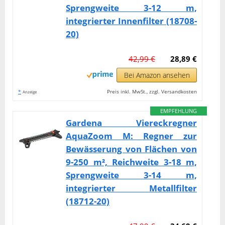
Sprengweite 3-12 m,
integrierter Innenfilter (18708-
20)
42,99 €
28,89 €
Bei Amazon ansehen
*
Preis inkl. MwSt., zzgl. Versandkosten
Anzeige
EMPFEHLUNG
Gardena Viereckregner
AquaZoom M: Regner zur
Bewässerung von Flächen von
9-250 m², Reichweite 3-18 m,
Sprengweite 3-14 m,
integrierter Metallfilter
(18712-20)