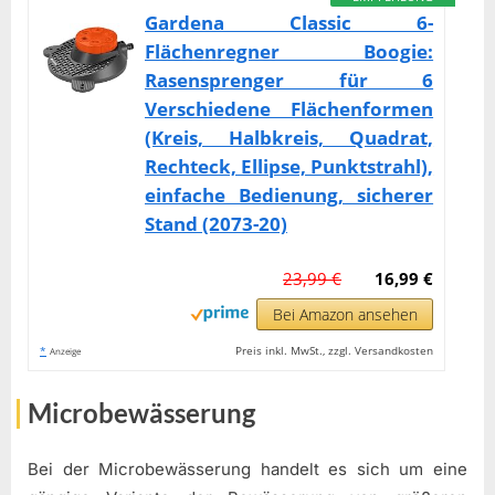
Gardena Classic 6-
Flächenregner Boogie:
Rasensprenger für 6
Verschiedene Flächenformen
(Kreis, Halbkreis, Quadrat,
Rechteck, Ellipse, Punktstrahl),
einfache Bedienung, sicherer
Stand (2073-20)
23,99 €
16,99 €
Bei Amazon ansehen
*
Preis inkl. MwSt., zzgl. Versandkosten
Anzeige
Microbewässerung
Bei der Microbewässerung handelt es sich um eine