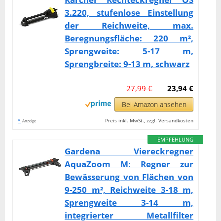
3.220, stufenlose Einstellung
der Reichweite, max.
Beregnungsfläche: 220 m²,
Sprengweite: 5-17 m,
Sprengbreite: 9-13 m, schwarz
27,99 €
23,94 €
Bei Amazon ansehen
*
Preis inkl. MwSt., zzgl. Versandkosten
Anzeige
EMPFEHLUNG
Gardena Viereckregner
AquaZoom M: Regner zur
Bewässerung von Flächen von
9-250 m², Reichweite 3-18 m,
Sprengweite 3-14 m,
integrierter Metallfilter