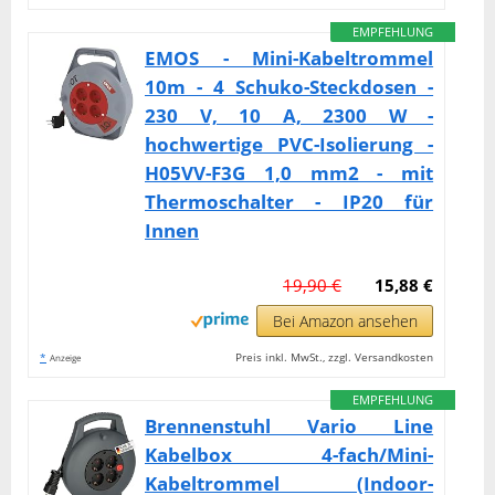
EMPFEHLUNG
EMOS - Mini-Kabeltrommel
10m - 4 Schuko-Steckdosen -
230 V, 10 A, 2300 W -
hochwertige PVC-Isolierung -
H05VV-F3G 1,0 mm2 - mit
Thermoschalter - IP20 für
Innen
19,90 €
15,88 €
Bei Amazon ansehen
*
Preis inkl. MwSt., zzgl. Versandkosten
Anzeige
EMPFEHLUNG
Brennenstuhl Vario Line
Kabelbox 4-fach/Mini-
Kabeltrommel (Indoor-