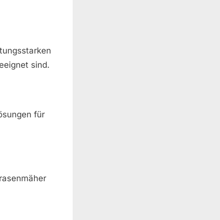
stungsstarken
eignet sind.
Lösungen für
tzrasenmäher