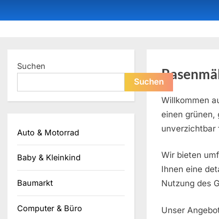
Skip
to
content
Dein ProduktBerater
Suchen
Rasenmä
Suchen
Willkommen au
einen grünen,
unverzichtbar f
Auto & Motorrad
Wir bieten um
Baby & Kleinkind
Ihnen eine det
Baumarkt
Nutzung des G
Computer & Büro
Unser Angebot