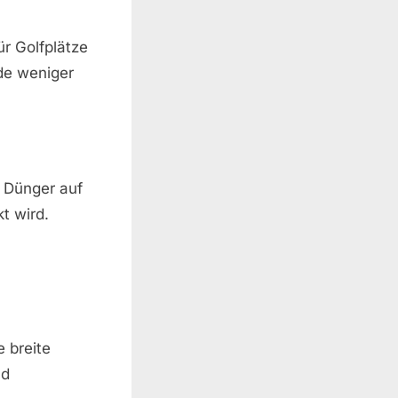
ür Golfplätze
de weniger
r Dünger auf
t wird.
e breite
nd