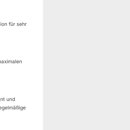
on für sehr
 maximalen
ent und
regelmäßige