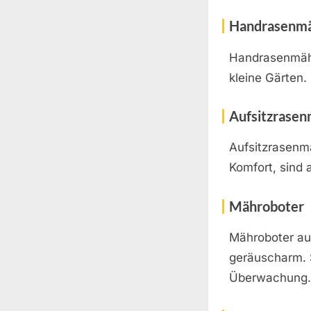
Handrasenm
Handrasenmähe
kleine Gärten.
Aufsitzrase
Aufsitzrasenmä
Komfort, sind 
Mähroboter
Mähroboter aut
geräuscharm. S
Überwachung.