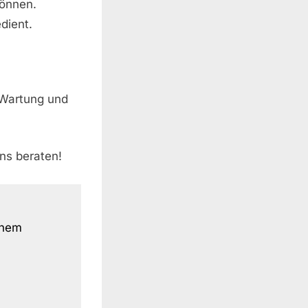
können.
dient.
 Wartung und
ns beraten!
inem