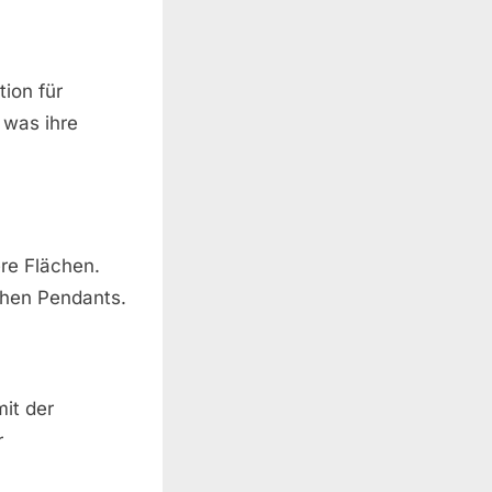
ion für
, was ihre
ere Flächen.
schen Pendants.
it der
r