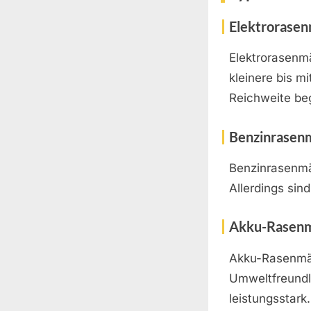
Elektrorase
Elektrorasenm
kleinere bis mi
Reichweite be
Benzinrasen
Benzinrasenmäh
Allerdings sin
Akku-Rasen
Akku-Rasenmäh
Umweltfreundli
leistungsstark.