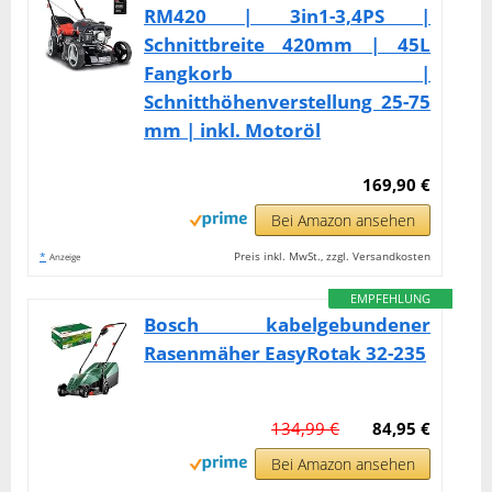
RM420 | 3in1-3,4PS |
Schnittbreite 420mm | 45L
Fangkorb |
Schnitthöhenverstellung 25-75
mm | inkl. Motoröl
169,90 €
Bei Amazon ansehen
*
Preis inkl. MwSt., zzgl. Versandkosten
Anzeige
EMPFEHLUNG
Bosch kabelgebundener
Rasenmäher EasyRotak 32-235
134,99 €
84,95 €
Bei Amazon ansehen