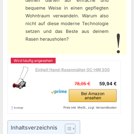
deinen Garten auf einfache und
bequeme Weise in einen gepflegten
Wohntraum verwandeln. Warum also
nicht auf diese moderne Technologie
setzen und das Beste aus deinem
Rasen herausholen?
Einhell Hand-Rasenmäher GC-HM 300
78,95 €
59,94 €
Bei Amazon
ansehen
*
Preis inkl. MwSt., zzgl. Versandkosten
Anzeige
Inhaltsverzeichnis