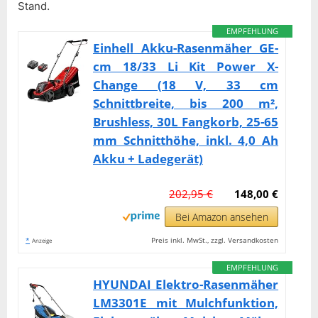
Stand.
EMPFEHLUNG
Einhell Akku-Rasenmäher GE-
cm 18/33 Li Kit Power X-
Change (18 V, 33 cm
Schnittbreite, bis 200 m²,
Brushless, 30L Fangkorb, 25-65
mm Schnitthöhe, inkl. 4,0 Ah
Akku + Ladegerät)
202,95 €
148,00 €
Bei Amazon ansehen
*
Preis inkl. MwSt., zzgl. Versandkosten
Anzeige
EMPFEHLUNG
HYUNDAI Elektro-Rasenmäher
LM3301E mit Mulchfunktion,