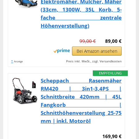
Elektromäher, Mulcher, Mäher
(33cm, 1300W, 35L Korb, 5-
fache zentrale
Höhenverstellung)
99,00 €
89,00 €
Bei Amazon ansehen
*
Preis inkl. MwSt., zzgl. Versandkosten
Anzeige
EMPFEHLUNG
Scheppach Rasenmäher
RM420 | 3in1-3,4PS |
Schnittbreite 420mm | 45L
Fangkorb |
Schnitthöhenverstellung 25-75
mm | inkl. Motoröl
169,90 €