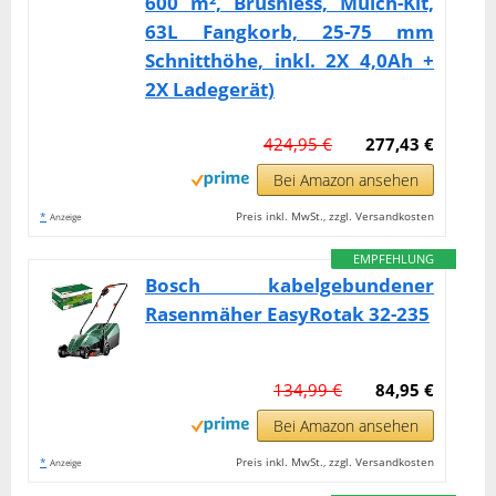
600 m², Brushless, Mulch-Kit,
63L Fangkorb, 25-75 mm
Schnitthöhe, inkl. 2X 4,0Ah +
2X Ladegerät)
424,95 €
277,43 €
Bei Amazon ansehen
*
Preis inkl. MwSt., zzgl. Versandkosten
Anzeige
EMPFEHLUNG
Bosch kabelgebundener
Rasenmäher EasyRotak 32-235
134,99 €
84,95 €
Bei Amazon ansehen
*
Preis inkl. MwSt., zzgl. Versandkosten
Anzeige