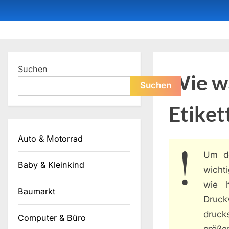
Skip
to
content
Dein ProduktBerater
Suchen
Wie wä
Suchen
Etiket
Auto & Motorrad
Um d
Baby & Kleinkind
wichti
wie 
Baumarkt
Druck
druck
Computer & Büro
größe