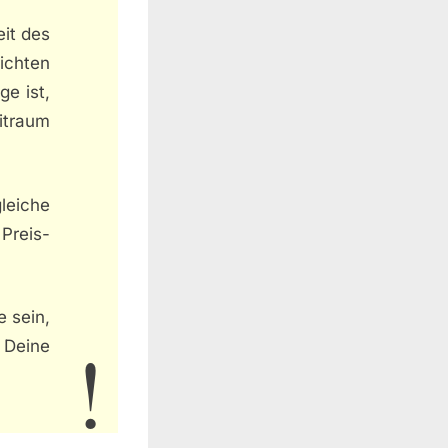
eit des
ichten
ge ist,
traum
gleiche
Preis-
e sein,
 Deine