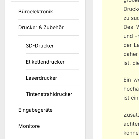
Druck
Büroelektronik
zu su
Des W
Drucker & Zubehör
und -m
der L
3D-Drucker
daher
Etikettendrucker
ist, 
Laserdrucker
Ein w
hocha
Tintenstrahldrucker
ist ei
Eingabegeräte
Zusätz
achte
Monitore
können