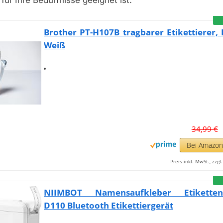
für Ihre Bedürfnisse geeignet ist.
Brother PT-H107B tragbarer Etikettierer,
Weiß
34,99 €
Bei Amazo
Preis inkl. MwSt., zzg
NIIMBOT Namensaufkleber Etikettend
D110 Bluetooth Etikettiergerät