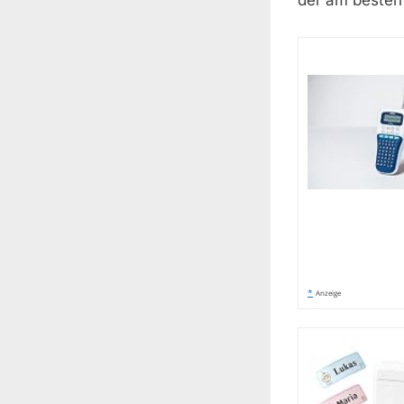
der am besten 
*
Anzeige