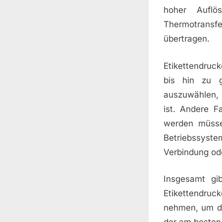
hoher Auflö
Thermotransfer
übertragen.
Etikettendruc
bis hin zu g
auszuwählen, 
ist. Andere F
werden müsse
Betriebssyst
Verbindung od
Insgesamt gib
Etikettendru
nehmen, um di