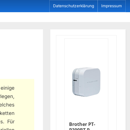
Datenschutzerklärung
Impressum
einige
rlegen,
lches
ketten
s. Für
Brother PT-
iellen