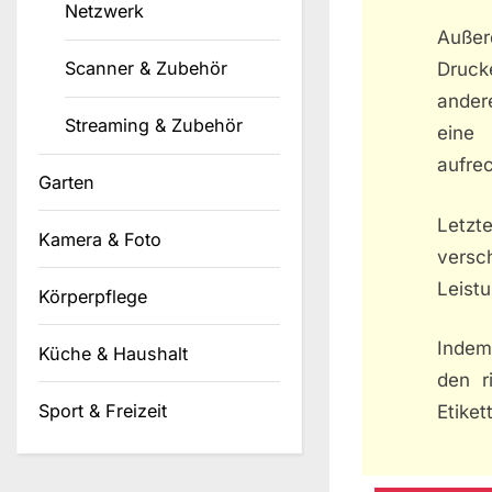
Netzwerk
Außerd
Scanner & Zubehör
Druck
andere
Streaming & Zubehör
eine
aufrec
Garten
Letzte
Kamera & Foto
versc
Leistu
Körperpflege
Indem 
Küche & Haushalt
den r
Sport & Freizeit
Etiket