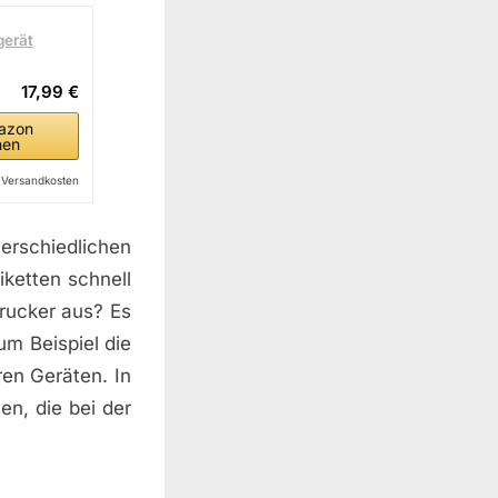
gerät
17,99 €
azon
hen
l. Versandkosten
erschiedlichen
ketten schnell
rucker aus? Es
um Beispiel die
ren Geräten. In
en, die bei der