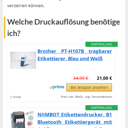
verzerren können.
Welche Druckauflösung benötige
ich?
EMPFEHLUNG
Brother PT-H107B tragbarer
Etikettierer, Blau und Weiß
34,99 €
21,00 €
Bei Amazon ansehen
*
Preis inkl. MwSt., zzgl. Versandkosten
Anzeige
EMPFEHLUNG
NIIMBOT Etikettendrucker, B1
Bluetooth Etikettiergerät mit