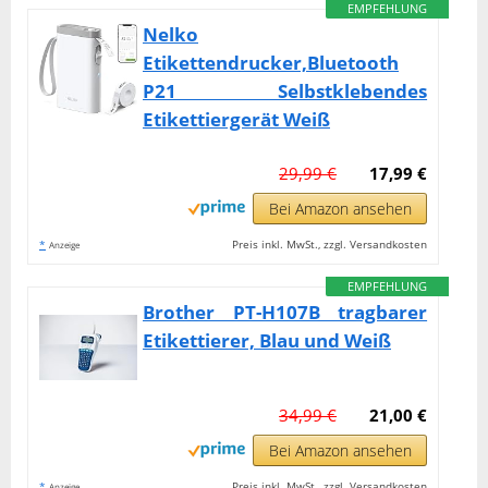
EMPFEHLUNG
Nelko
Etikettendrucker,Bluetooth
P21 Selbstklebendes
Etikettiergerät Weiß
29,99 €
17,99 €
Bei Amazon ansehen
*
Preis inkl. MwSt., zzgl. Versandkosten
Anzeige
EMPFEHLUNG
Brother PT-H107B tragbarer
Etikettierer, Blau und Weiß
34,99 €
21,00 €
Bei Amazon ansehen
*
Preis inkl. MwSt., zzgl. Versandkosten
Anzeige