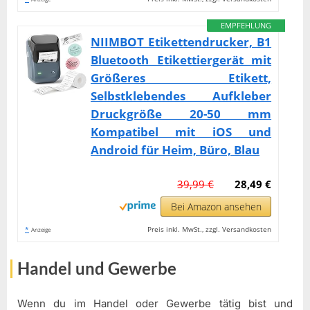
EMPFEHLUNG
NIIMBOT Etikettendrucker, B1
Bluetooth Etikettiergerät mit
Größeres Etikett,
Selbstklebendes Aufkleber
Druckgröße 20-50 mm
Kompatibel mit iOS und
Android für Heim, Büro, Blau
39,99 €
28,49 €
Bei Amazon ansehen
*
Preis inkl. MwSt., zzgl. Versandkosten
Anzeige
Handel und Gewerbe
Wenn du im Handel oder Gewerbe tätig bist und