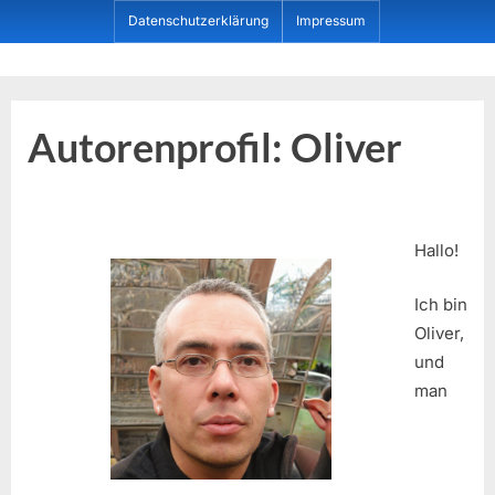
Skip
Datenschutzerklärung
Impressum
to
content
Dein ProduktBerater
Autorenprofil: Oliver
Hallo!
Ich bin
Oliver,
und
man