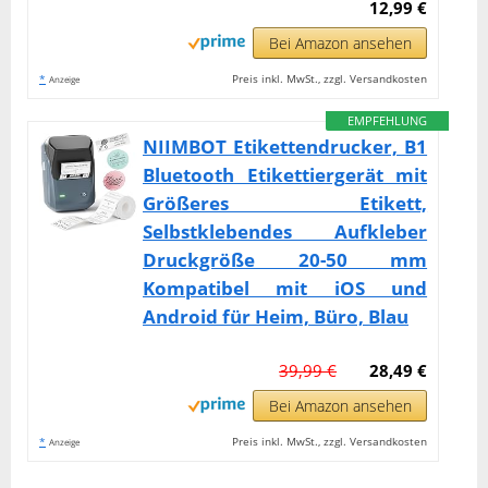
12,99 €
Bei Amazon ansehen
*
Preis inkl. MwSt., zzgl. Versandkosten
Anzeige
EMPFEHLUNG
NIIMBOT Etikettendrucker, B1
Bluetooth Etikettiergerät mit
Größeres Etikett,
Selbstklebendes Aufkleber
Druckgröße 20-50 mm
Kompatibel mit iOS und
Android für Heim, Büro, Blau
39,99 €
28,49 €
Bei Amazon ansehen
*
Preis inkl. MwSt., zzgl. Versandkosten
Anzeige