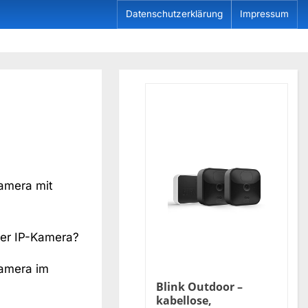
Datenschutzerklärung
Impressum
amera mit
iner IP-Kamera?
amera im
Blink Outdoor –
kabellose,