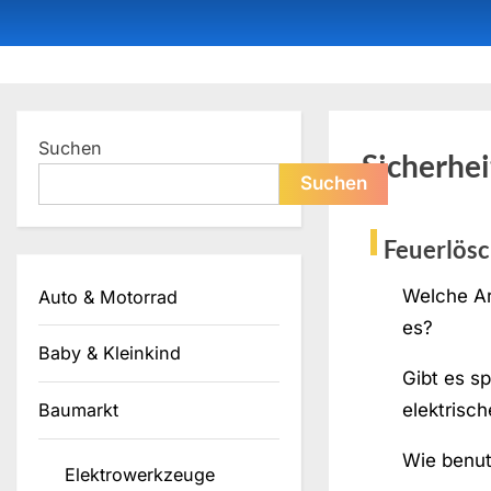
Skip
to
content
Dein ProduktBerater
Suchen
Sicherhei
Suchen
Feuerlös
Welche Ar
Auto & Motorrad
es?
Baby & Kleinkind
Gibt es sp
elektrisc
Baumarkt
Wie benut
Elektrowerkzeuge