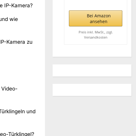
witterungsbeständige
ne IP-Kamera?
HD-
Sicherheitskamera
Bei Amazon
und wie
mit zwei Jahren
ansehen
Batterielaufzeit und
Bewegungserfassung,
Preis inkl. MwSt., zzgl.
Versandkosten
funktioniert mit
 IP-Kamera zu
Alexa | 2 Kameras
e Video-
ürklingeln und
deo-Türklingel?