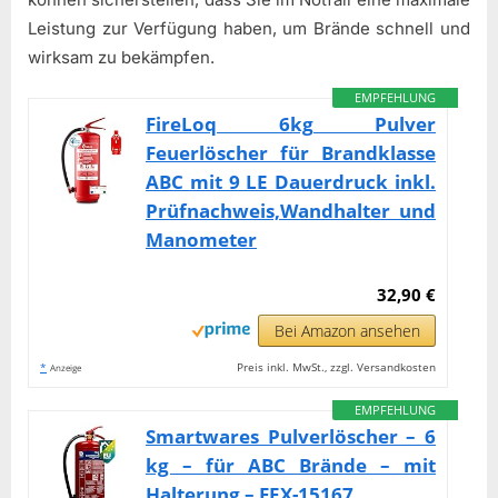
Leistung zur Verfügung haben, um Brände schnell und
wirksam zu bekämpfen.
EMPFEHLUNG
FireLoq 6kg Pulver
Feuerlöscher für Brandklasse
ABC mit 9 LE Dauerdruck inkl.
Prüfnachweis,Wandhalter und
Manometer
32,90 €
Bei Amazon ansehen
*
Preis inkl. MwSt., zzgl. Versandkosten
Anzeige
EMPFEHLUNG
Smartwares Pulverlöscher – 6
kg – für ABC Brände – mit
Halterung – FEX-15167