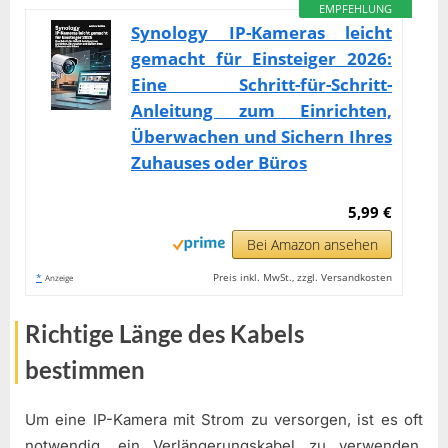
EMPFEHLUNG
Synology IP-Kameras leicht
gemacht für Einsteiger 2026:
Eine Schritt-für-Schritt-
Anleitung zum Einrichten,
Überwachen und Sichern Ihres
Zuhauses oder Büros
5,99 €
Bei Amazon ansehen
*
Preis inkl. MwSt., zzgl. Versandkosten
Anzeige
Richtige Länge des Kabels
bestimmen
Um eine IP-Kamera mit Strom zu versorgen, ist es oft
notwendig, ein Verlängerungskabel zu verwenden.