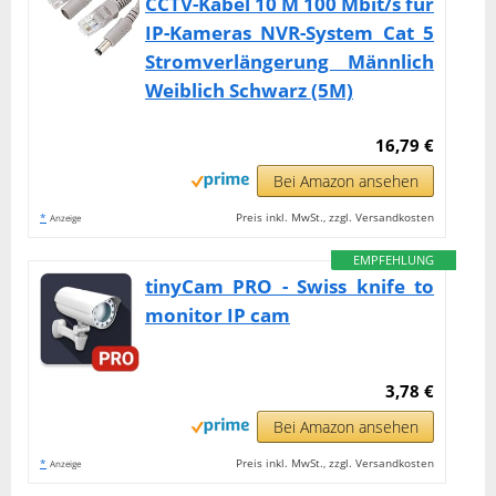
CCTV-Kabel 10 M 100 Mbit/s für
IP-Kameras NVR-System Cat 5
Stromverlängerung Männlich
Weiblich Schwarz (5M)
16,79 €
Bei Amazon ansehen
*
Preis inkl. MwSt., zzgl. Versandkosten
Anzeige
EMPFEHLUNG
tinyCam PRO - Swiss knife to
monitor IP cam
3,78 €
Bei Amazon ansehen
*
Preis inkl. MwSt., zzgl. Versandkosten
Anzeige