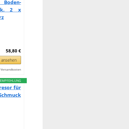
k Boden-
nk. 2 x
rz
58,80 €
n ansehen
l. Versandkosten
EMPFEHLUNG
resor für
, Schmuck