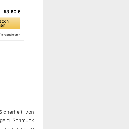
58,80 €
azon
hen
l. Versandkosten
Sicherheit von
rgeld, Schmuck
 eine sichere