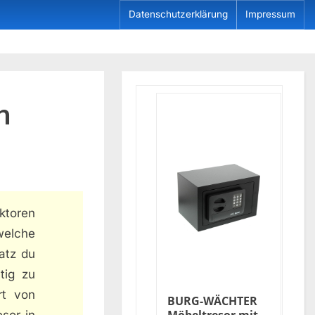
Datenschutzerklärung
Impressum
n
aktoren
welche
atz du
tig zu
rt von
BURG-WÄCHTER
sor in