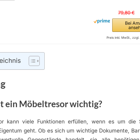
79,80 €
Bei Am
anse
Preis inkl. MwSt., zzg
eichnis
ng
 ein Möbeltresor wichtig?
or kann viele Funktionen erfüllen, wenn es um die 
Eigentum geht. Ob es sich um wichtige Dokumente, Ba
wertvolle Gegenstände handelt, sie alle benötigen