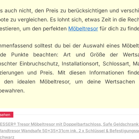
ss auch nicht, den Preis zu berücksichtigen und versch
te zu vergleichen. Es lohnt sich, etwas Zeit in die Re
vestieren, um den perfekten
Möbeltresor
für dich zu find
menfassend solltest du bei der Auswahl eines Möbelt
nde Punkte beachten: Art und Größe der Werts
chter Einbruchschutz, Installationsort, Schlossart, Ma
fizierungen und Preis. Mit diesen Informationen find
r den idealen Möbeltresor, um deine Wertsachen 
bewahren.
ESSER® Tresor Möbeltresor mit Doppelbartschloss, Safe Geldschran
andtresor Wandsafe 50x35x31cm ink. 2 x Schlüssel & Befestigungss
chwarz