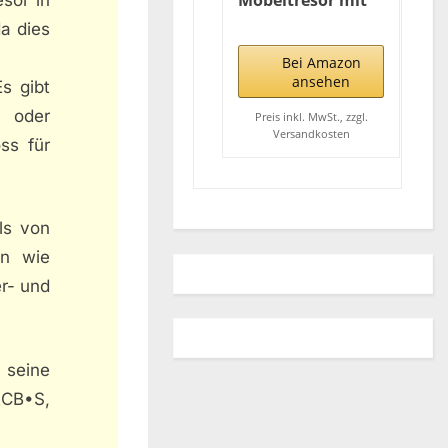
Möbeltresor mit
Elektronikschloss,
da dies
Favor, 9,5 l, 4,5 kg,
S3 E, schwarz
Bei Amazon
ansehen
s gibt
s oder
Preis inkl. MwSt., zzgl.
Versandkosten
ss für
ls von
en wie
er- und
e seine
ECB•S,