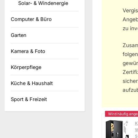
Solar- & Windenergie
Vergi
Computer & Büro
Angebo
zu in
Garten
Zusam
Kamera & Foto
folge
gewüns
Körperpflege
Zerti
siche
Küche & Haushalt
aufzu
Sport & Freizeit
K
W
S