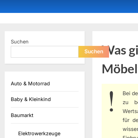
Skip
to
content
Dein ProduktBerater
Suchen
Was gi
Suchen
Möbel
Auto & Motorrad
Bei de
Baby & Kleinkind
zu be
Werts
Baumarkt
für d
wisse
Elektrowerkzeuge
Einbr