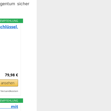
igentum sicher
EMPFEHLUNG
lüssel,
79,98 €
n ansehen
l. Versandkosten
EMPFEHLUNG
or mit