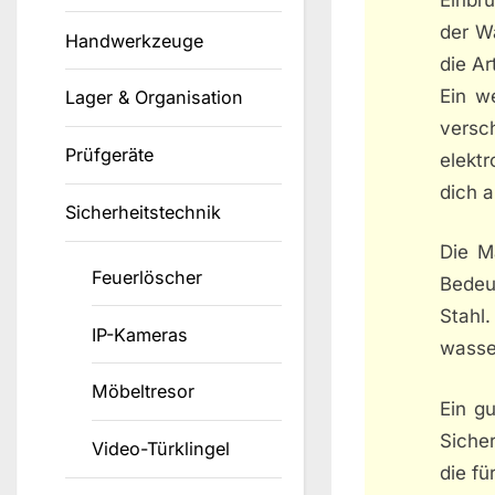
der Wa
Handwerkzeuge
die Ar
Ein w
Lager & Organisation
versc
Prüfgeräte
elekt
dich a
Sicherheitstechnik
Die M
Feuerlöscher
Bedeu
Stahl.
IP-Kameras
wasser
Möbeltresor
Ein gu
Siche
Video-Türklingel
die fü