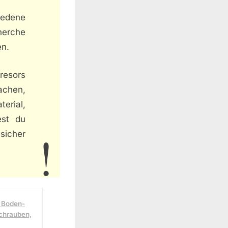
iedene
cherche
en.
resors
achen,
terial,
est du
sicher
k Boden-
chrauben,