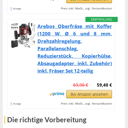
*
Preis inkl. MwSt., zzgl. Versandkosten
Anzeige
EMPFEHLUNG
Arebos Oberfräse mit Koffer
(1200 W, Ø 6 und 8 mm,
Drehzahlregelung,
Parallelanschlag,
Reduzierstück, Kopierhülse,
Absaugadapter, inkl. Zubehör)
inkl. Fräser Set 12-teilig
69,90 €
59,40 €
Bei Amazon ansehen
*
Preis inkl. MwSt., zzgl. Versandkosten
Anzeige
Die richtige Vorbereitung