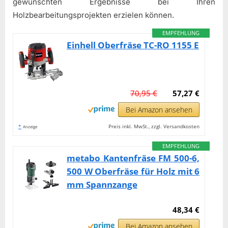
gewünschten Ergebnisse bei Ihren
Holzbearbeitungsprojekten erzielen können.
EMPFEHLUNG
Einhell Oberfräse TC-RO 1155 E
70,95 €
57,27 €
Bei Amazon ansehen
*
Preis inkl. MwSt., zzgl. Versandkosten
Anzeige
EMPFEHLUNG
metabo Kantenfräse FM 500-6,
500 W Oberfräse für Holz mit 6
mm Spannzange
48,34 €
Bei Amazon ansehen