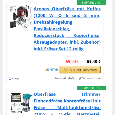
EMPFEHLUNG
Arebos Oberfräse mit Koffer
(1200 W, Ø 6 und 8 mm,
Drehzahlregelung,
Parallelanschlag,
Reduzierstück, Kopierhülse,
Absaugadapter, inkl. Zubehör)
inkl. Fräser Set 12-teilig
69,90 €
59,40 €
Bei Amazon ansehen
*
Preis inkl. MwSt., zzgl. Versandkosten
Anzeige
EMPFEHLUNG
Oberfräse Trimmer
Einhandfräse Kantenfräse Holz
Fräse Multifunktionsfräse
710W + 15-tlg. Hartmetall