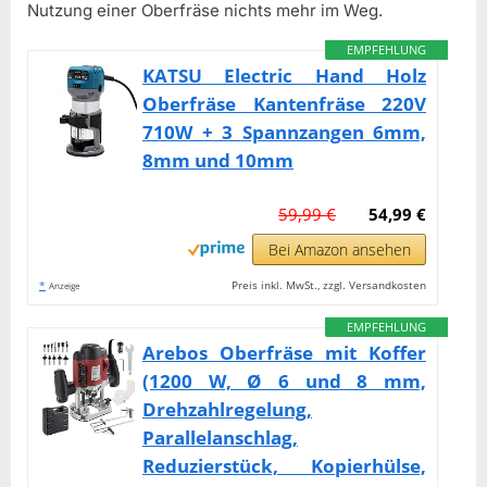
Nutzung einer Oberfräse nichts mehr im Weg.
EMPFEHLUNG
KATSU Electric Hand Holz
Oberfräse Kantenfräse 220V
710W + 3 Spannzangen 6mm,
8mm und 10mm
59,99 €
54,99 €
Bei Amazon ansehen
*
Preis inkl. MwSt., zzgl. Versandkosten
Anzeige
EMPFEHLUNG
Arebos Oberfräse mit Koffer
(1200 W, Ø 6 und 8 mm,
Drehzahlregelung,
Parallelanschlag,
Reduzierstück, Kopierhülse,