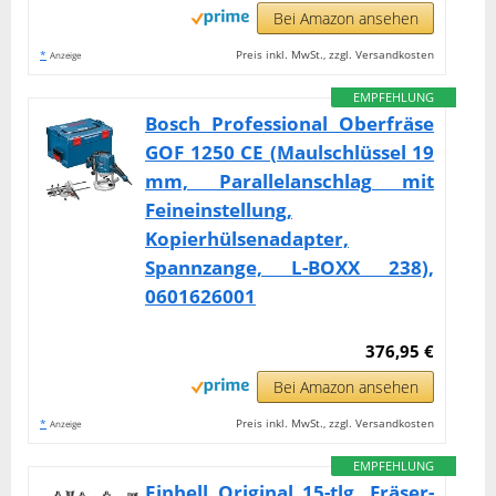
Bei Amazon ansehen
*
Preis inkl. MwSt., zzgl. Versandkosten
Anzeige
EMPFEHLUNG
Bosch Professional Oberfräse
GOF 1250 CE (Maulschlüssel 19
mm, Parallelanschlag mit
Feineinstellung,
Kopierhülsenadapter,
Spannzange, L-BOXX 238),
0601626001
376,95 €
Bei Amazon ansehen
*
Preis inkl. MwSt., zzgl. Versandkosten
Anzeige
EMPFEHLUNG
Einhell Original 15-tlg. Fräser-