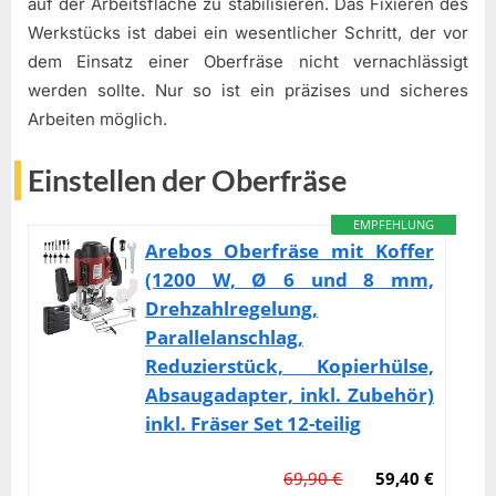
auf der Arbeitsfläche zu stabilisieren. Das Fixieren des
Werkstücks ist dabei ein wesentlicher Schritt, der vor
dem Einsatz einer Oberfräse nicht vernachlässigt
werden sollte. Nur so ist ein präzises und sicheres
Arbeiten möglich.
Einstellen der Oberfräse
EMPFEHLUNG
Arebos Oberfräse mit Koffer
(1200 W, Ø 6 und 8 mm,
Drehzahlregelung,
Parallelanschlag,
Reduzierstück, Kopierhülse,
Absaugadapter, inkl. Zubehör)
inkl. Fräser Set 12-teilig
69,90 €
59,40 €