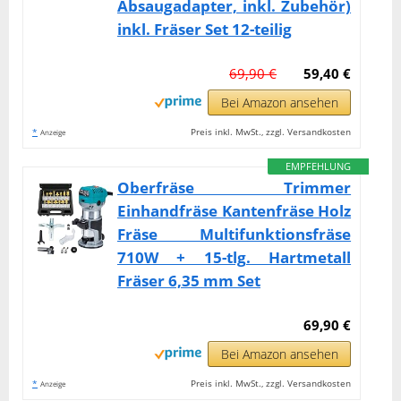
Absaugadapter, inkl. Zubehör)
inkl. Fräser Set 12-teilig
69,90 €
59,40 €
Bei Amazon ansehen
*
Preis inkl. MwSt., zzgl. Versandkosten
Anzeige
EMPFEHLUNG
Oberfräse Trimmer
Einhandfräse Kantenfräse Holz
Fräse Multifunktionsfräse
710W + 15-tlg. Hartmetall
Fräser 6,35 mm Set
69,90 €
Bei Amazon ansehen
*
Preis inkl. MwSt., zzgl. Versandkosten
Anzeige