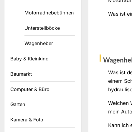
Motorrad
Motorradhebebühnen
Was ist e
Unterstellböcke
Wagenheber
Baby & Kleinkind
Wagenhe
Was ist d
Baumarkt
einem Sc
Computer & Büro
hydrauli
Welchen W
Garten
mein Aut
Kamera & Foto
Kann ich