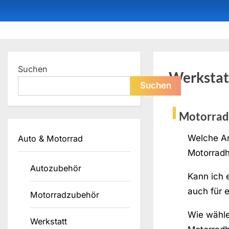
Skip
to
content
Dein ProduktBerater
Suchen
Werkstat
Suchen
Motorra
Welche Ar
Auto & Motorrad
Motorradh
Autozubehör
Kann ich 
auch für 
Motorradzubehör
Wie wähle 
Werkstatt