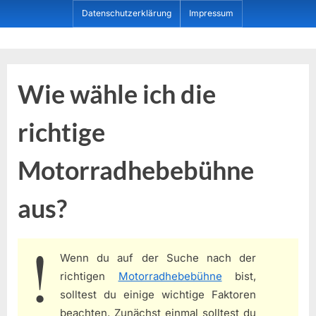
Skip
Datenschutzerklärung
Impressum
to
content
Dein ProduktBerater
Wie wähle ich die
richtige
Motorradhebebühne
aus?
Wenn du auf der Suche nach der
richtigen
Motorradhebebühne
bist,
solltest du einige wichtige Faktoren
beachten. Zunächst einmal solltest du