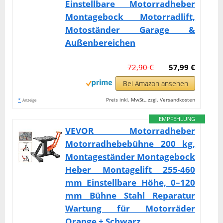
Einstellbare Motorradheber
Montagebock Motorradlift,
Motoständer Garage &
Außenbereichen
72,90 €
57,99 €
Bei Amazon ansehen
*
Preis inkl. MwSt., zzgl. Versandkosten
Anzeige
EMPFEHLUNG
VEVOR Motorradheber
Motorradhebebühne 200 kg,
Montageständer Montagebock
Heber Montagelift 255-460
mm Einstellbare Höhe, 0–120
mm Bühne Stahl Reparatur
Wartung für Motorräder
Orange + Schwarz