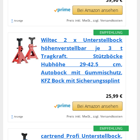
Bei Amazon ansehen
*
Preis inkl. MwSt., zzgl. Versandkosten
Anzeige
EMPFEHLUNG
Wiltec 2 x Unterstellbock
höhenverstellbar je 3 t
Tragkraft, Stützböcke
Hubhöhe 29-42,5 cm,
Autobock mit Gummischutz,
KFZ Bock mit Sicherungssplint
25,99 €
Bei Amazon ansehen
*
Preis inkl. MwSt., zzgl. Versandkosten
Anzeige
EMPFEHLUNG
cartrend Profi Unterstellbock,