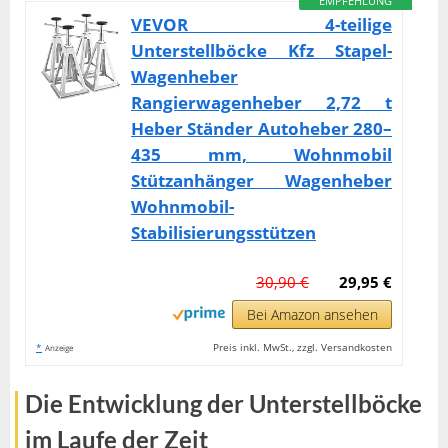
EMPFEHLUNG
VEVOR 4-teilige
Unterstellböcke Kfz Stapel-
Wagenheber
Rangierwagenheber 2,72 t
Heber Ständer Autoheber 280–
435 mm, Wohnmobil
Stützanhänger Wagenheber
Wohnmobil-
Stabilisierungsstützen
30,90 €
29,95 €
Bei Amazon ansehen
*
Preis inkl. MwSt., zzgl. Versandkosten
Anzeige
Die Entwicklung der Unterstellböcke
im Laufe der Zeit