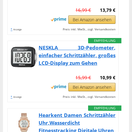
16,99 €
13,79 €
Bei Amazon ansehen
*
Preis inkl. MwSt., zzgl. Versandkosten
Anzeige
EMPFEHLUNG
NESKLA 3D-Pedometer,
einfacher Schrittzähler, großes
LCD-Display zum Gehen
15,99 €
10,99 €
Bei Amazon ansehen
*
Preis inkl. MwSt., zzgl. Versandkosten
Anzeige
EMPFEHLUNG
Hearkent Damen Schrittzähler
Uhr,Wasserdicht
Fitnesstracking Digitale Uhren