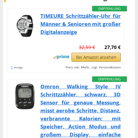
EMPFEHLUNG
TIMEURE Schrittzähler-Uhr für
Männer & Senioren mit großer
Digitalanzeige
32,59 €
27,70 €
Bei Amazon ansehen
*
Preis inkl. MwSt., zzgl. Versandkosten
Anzeige
EMPFEHLUNG
Omron Walking Style IV
Schrittzzähler, schwarz, 3D
Sensor für genaue Messung,
misst aerobe Schritte, Distanz,
verbrannte Kalorien; mit
Speicher, Action Modus und
großem Display, einfache