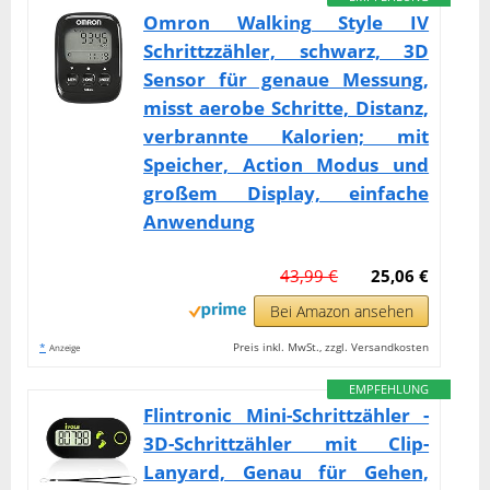
Omron Walking Style IV
Schrittzzähler, schwarz, 3D
Sensor für genaue Messung,
misst aerobe Schritte, Distanz,
verbrannte Kalorien; mit
Speicher, Action Modus und
großem Display, einfache
Anwendung
43,99 €
25,06 €
Bei Amazon ansehen
*
Preis inkl. MwSt., zzgl. Versandkosten
Anzeige
EMPFEHLUNG
Flintronic Mini-Schrittzähler -
3D-Schrittzähler mit Clip-
Lanyard, Genau für Gehen,