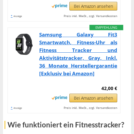
Bei Amazon ansehen
*
Preis inkl. MwSt., zzgl. Versandkosten
Anzeige
EMPFEHLUNG
Samsung Galaxy Fit3
Smartwatch, Fitness-Uhr als
Fitness Tracker und
Aktivitätstracker, Gray, Inkl.
36 Monate Herstellergarantie
[Exklusiv bei Amazon]
42,00 €
Bei Amazon ansehen
*
Preis inkl. MwSt., zzgl. Versandkosten
Anzeige
Wie funktioniert ein Fitnesstracker?