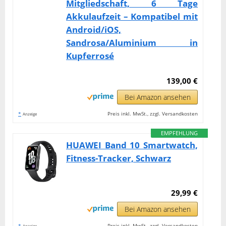
Mitgliedschaft, 6 Tage
Akkulaufzeit – Kompatibel mit
Android/iOS,
Sandrosa/Aluminium in
Kupferrosé
139,00 €
Bei Amazon ansehen
*
Preis inkl. MwSt., zzgl. Versandkosten
Anzeige
EMPFEHLUNG
HUAWEI Band 10 Smartwatch,
Fitness-Tracker, Schwarz
29,99 €
Bei Amazon ansehen
*
Preis inkl. MwSt., zzgl. Versandkosten
Anzeige