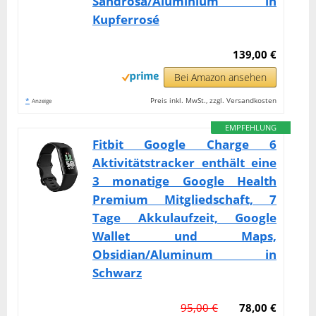
Sandrosa/Aluminium in
Kupferrosé
139,00 €
Bei Amazon ansehen
*
Preis inkl. MwSt., zzgl. Versandkosten
Anzeige
EMPFEHLUNG
Fitbit Google Charge 6
Aktivitätstracker enthält eine
3 monatige Google Health
Premium Mitgliedschaft, 7
Tage Akkulaufzeit, Google
Wallet und Maps,
Obsidian/Aluminum in
Schwarz
95,00 €
78,00 €