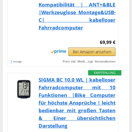
Kompatibilität | ANT+&BLE
|Werkzeuglose Montage&USB-
C| kabelloser
Fahrradcomputer
69,99 €
Bei Amazon ansehen
*
Preis inkl. MwSt., zzgl. Versandkosten
Anzeige
EMPFEHLUNG
SIGMA BC 10.0 WL | kabelloser
Fahrradcomputer mit 10
Funktionen |Bike Computer
für höchste Ansprüche | leicht
bedienbar mit großen Tasten
& Einer übersichtlichen
Darstellung