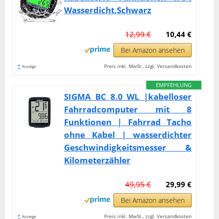
Wasserdicht,Schwarz
12,99 €
10,44 €
Bei Amazon ansehen
*
Preis inkl. MwSt., zzgl. Versandkosten
Anzeige
EMPFEHLUNG
SIGMA BC 8.0 WL |kabelloser
Fahrradcomputer mit 8
Funktionen | Fahrrad Tacho
ohne Kabel | wasserdichter
Geschwindigkeitsmesser &
Kilometerzähler
49,95 €
29,99 €
Bei Amazon ansehen
*
Preis inkl. MwSt., zzgl. Versandkosten
Anzeige