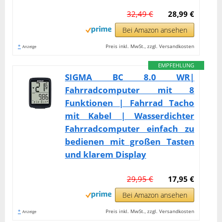
32,49 €
28,99 €
Bei Amazon ansehen
*
Preis inkl. MwSt., zzgl. Versandkosten
Anzeige
EMPFEHLUNG
SIGMA BC 8.0 WR|
Fahrradcomputer mit 8
Funktionen | Fahrrad Tacho
mit Kabel | Wasserdichter
Fahrradcomputer einfach zu
bedienen mit großen Tasten
und klarem Display
29,95 €
17,95 €
Bei Amazon ansehen
*
Preis inkl. MwSt., zzgl. Versandkosten
Anzeige