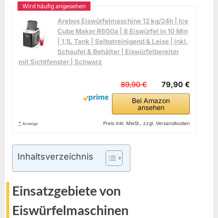
Arebos Eiswürfelmaschine 12 kg/24h | Ice
Cube Maker R600a | 8 Eiswürfel in 10 Min
| 1,1L Tank | Selbstreinigend & Leise | inkl.
Schaufel & Behälter | Eiswürfelbereiter
mit Sichtfenster | Schwarz
89,90 €
79,90 €
Bei Amazon
ansehen
*
Preis inkl. MwSt., zzgl. Versandkosten
Anzeige
Inhaltsverzeichnis
Einsatzgebiete von
Eiswürfelmaschinen