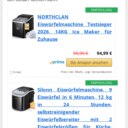
EMPFEHLUNG
NORTHCLAN
Eiswürfelmaschine Testsieger
2026, 14KG Ice Maker für
Zuhause
99,99 €
94,99 €
Bei Amazon ansehen
*
Preis inkl. MwSt., zzgl. Versandkosten
Anzeige
EMPFEHLUNG
Silonn Eiswürfelmaschine, 9
Eiswürfel in 6 Minuten, 12 kg
in 24 Stunden,
selbstreinigender
Eiswürfelbereiter mit 2
Eiswürfelgrößen für Küche,