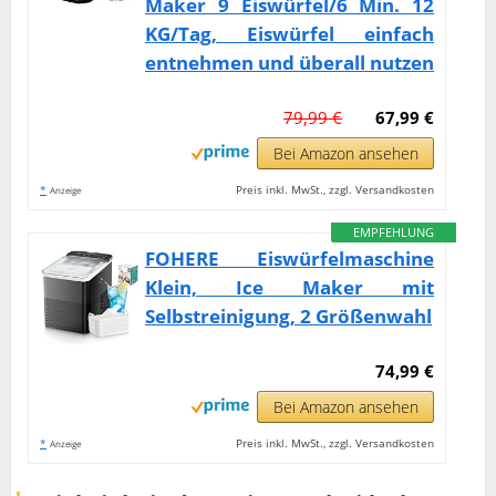
Maker 9 Eiswürfel/6 Min. 12
KG/Tag, Eiswürfel einfach
entnehmen und überall nutzen
79,99 €
67,99 €
Bei Amazon ansehen
*
Preis inkl. MwSt., zzgl. Versandkosten
Anzeige
EMPFEHLUNG
FOHERE Eiswürfelmaschine
Klein, Ice Maker mit
Selbstreinigung, 2 Größenwahl
74,99 €
Bei Amazon ansehen
*
Preis inkl. MwSt., zzgl. Versandkosten
Anzeige