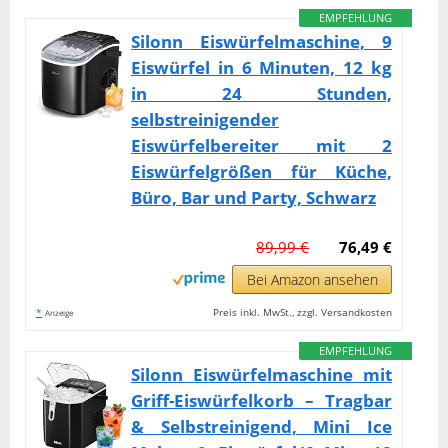
EMPFEHLUNG
Silonn Eiswürfelmaschine, 9
Eiswürfel in 6 Minuten, 12 kg
in 24 Stunden,
selbstreinigender
Eiswürfelbereiter mit 2
Eiswürfelgrößen für Küche,
Büro, Bar und Party, Schwarz
89,99 €
76,49 €
Bei Amazon ansehen
*
Preis inkl. MwSt., zzgl. Versandkosten
Anzeige
EMPFEHLUNG
Silonn Eiswürfelmaschine mit
Griff-Eiswürfelkorb – Tragbar
& Selbstreinigend, Mini Ice