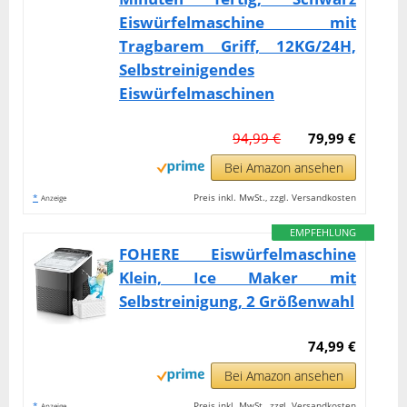
Eiswürfelmaschine mit
Tragbarem Griff, 12KG/24H,
Selbstreinigendes
Eiswürfelmaschinen
94,99 €
79,99 €
Bei Amazon ansehen
*
Preis inkl. MwSt., zzgl. Versandkosten
Anzeige
EMPFEHLUNG
FOHERE Eiswürfelmaschine
Klein, Ice Maker mit
Selbstreinigung, 2 Größenwahl
74,99 €
Bei Amazon ansehen
*
Preis inkl. MwSt., zzgl. Versandkosten
Anzeige