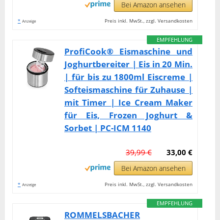
Bei Amazon ansehen
*
Preis inkl. MwSt., zzgl. Versandkosten
Anzeige
EMPFEHLUNG
ProfiCook® Eismaschine und
Joghurtbereiter | Eis in 20 Min.
| für bis zu 1800ml Eiscreme |
Softeismaschine für Zuhause |
mit Timer | Ice Cream Maker
für Eis, Frozen Joghurt &
Sorbet | PC-ICM 1140
39,99 €
33,00 €
Bei Amazon ansehen
*
Preis inkl. MwSt., zzgl. Versandkosten
Anzeige
EMPFEHLUNG
ROMMELSBACHER