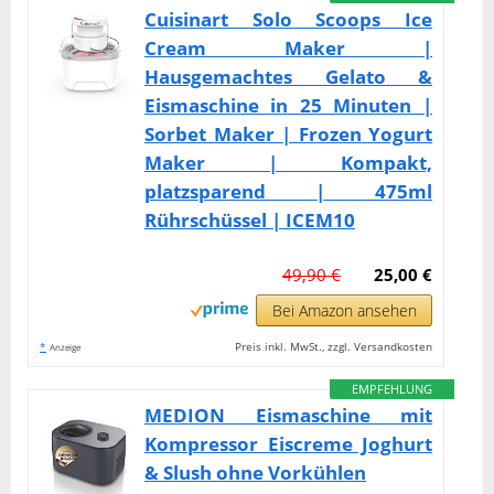
Cuisinart Solo Scoops Ice
Cream Maker |
Hausgemachtes Gelato &
Eismaschine in 25 Minuten |
Sorbet Maker | Frozen Yogurt
Maker | Kompakt,
platzsparend | 475ml
Rührschüssel | ICEM10
49,90 €
25,00 €
Bei Amazon ansehen
*
Preis inkl. MwSt., zzgl. Versandkosten
Anzeige
EMPFEHLUNG
MEDION Eismaschine mit
Kompressor Eiscreme Joghurt
& Slush ohne Vorkühlen