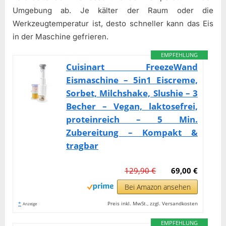
Umgebung ab. Je kälter der Raum oder die
Werkzeugtemperatur ist, desto schneller kann das Eis
in der Maschine gefrieren.
EMPFEHLUNG
Cuisinart FreezeWand
Eismaschine – 5in1 Eiscreme,
Sorbet, Milchshake, Slushie – 3
Becher – Vegan, laktosefrei,
proteinreich – 5 Min.
Zubereitung – Kompakt &
tragbar
129,90 €
69,00 €
Bei Amazon ansehen
*
Preis inkl. MwSt., zzgl. Versandkosten
Anzeige
EMPFEHLUNG