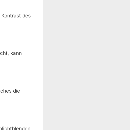
 Kontrast des
icht, kann
lches die
nlichtblenden