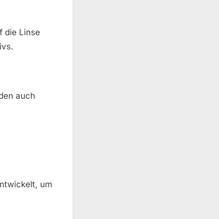
 die Linse
ivs.
nden auch
entwickelt, um