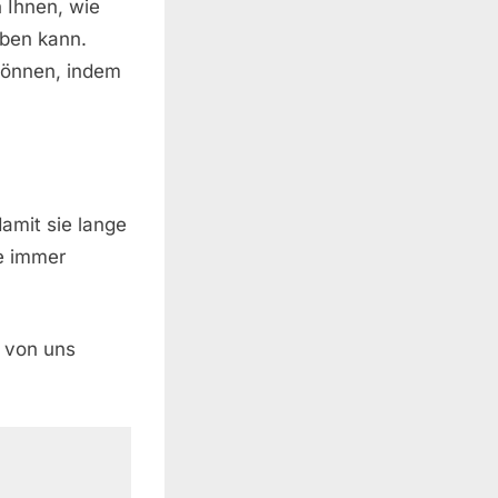
n Ihnen, wie
aben kann.
 können, indem
amit sie lange
de immer
h von uns