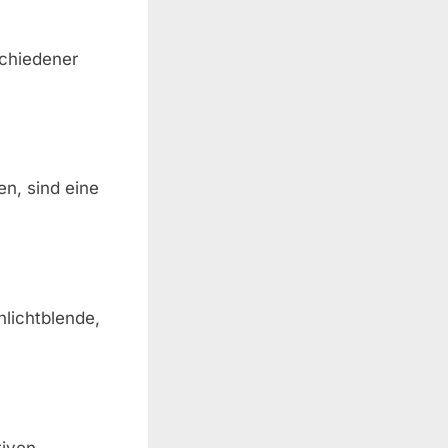
schiedener
en, sind eine
nlichtblende,
tiven