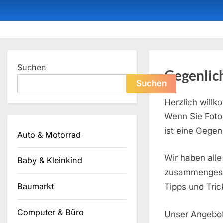
Skip
to
content
Dein ProduktBerater
Suchen
Gegenlic
Suchen
Herzlich will
Wenn Sie Fotog
ist eine Gegen
Auto & Motorrad
Wir haben all
Baby & Kleinkind
zusammengeste
Baumarkt
Tipps und Tric
Computer & Büro
Unser Angebot