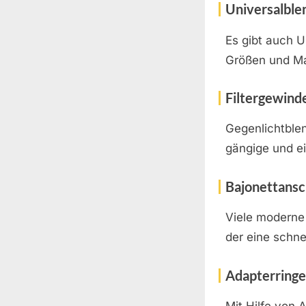
Universalble
Es gibt auch U
Größen und Mar
Filtergewind
Gegenlichtblen
gängige und ei
Bajonettansc
Viele moderne 
der eine schne
Adapterringe
Mit Hilfe von