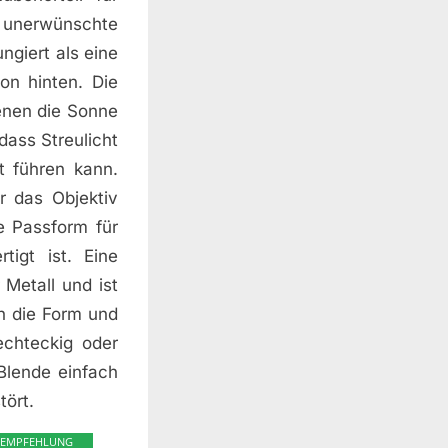
s unerwünschte
ungiert als eine
on hinten. Die
enen die Sonne
dass Streulicht
ät führen kann.
 das Objektiv
e Passform für
igt ist. Eine
Metall und ist
h die Form und
echteckig oder
Blende einfach
tört.
EMPFEHLUNG