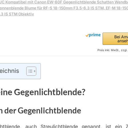
JC Kompatibel mit Canon EW-60F Gegenlichtblende Schatten Wendba
onnenblende Blume für RF-S 18-150mm F3.5-6.3 IS STM, EF-M 18-15
.3 IS STM Objektiv
Bei Am
anse
Preis inkl. MwSt., zzg
eichnis
eine Gegenlichtblende?
n der Gegenlichtblende
htblende, auch Streulichtblende genannt, ist ein Z