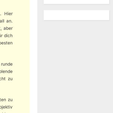
. Hier
ll an.
t, aber
ür dich
esten
t runde
blende
cht zu
ten zu
jektiv