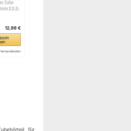
r Tulip
0mm f/3.5-
12,99 €
azon
hen
l. Versandkosten
ubehörteil für