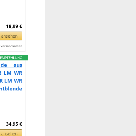
18,99 €
n ansehen
l. Versandkosten
EMPFEHLUNG
ende aus
 R LM WR
 R LM WR
htblende
34,95 €
n ansehen