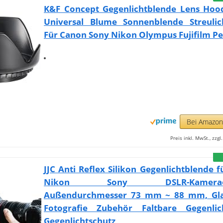
K&F Concept Gegenlichtblende Lens Ho
Universal Blume Sonnenblende Streulic
Für Canon Sony Nikon Olympus Fujifilm P
Bei Amazo
Preis inkl. MwSt., zzg
JJC Anti Reflex Silikon Gegenlichtblende 
Nikon Sony DSLR-Kameraobj
Außendurchmesser 73 mm ~ 88 mm, Gla
Fotografie Zubehör Faltbare Gegenlic
Gegenlichtschutz