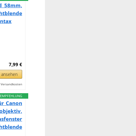
od 58mm,
htblende
entax
7,99 €
n ansehen
l. Versandkosten
EMPFEHLUNG
für Canon
ektiv,
sfenster
htblende