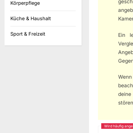
gesch
Körperpflege
angeb
Küche & Haushalt
Kamera
Sport & Freizeit
Ein l
Vergl
Angeb
Gegenl
Wenn
beacht
deine
störe