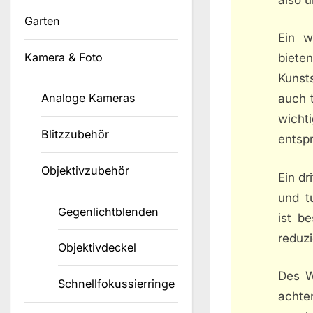
Garten
Ein w
Kamera & Foto
biete
Kunsts
Analoge Kameras
auch t
wich
Blitzzubehör
entsp
Objektivzubehör
Ein dr
und t
Gegenlichtblenden
ist b
reduz
Objektivdeckel
Des W
Schnellfokussierringe
achte