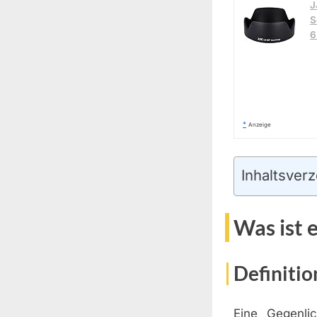
J
S
6
*
Anzeige
Inhaltsverz
Was ist 
Definitio
Eine Gegenlic