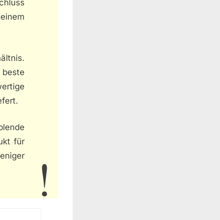
chluss
deinem
ltnis.
 beste
ertige
fert.
lende
ukt für
eniger