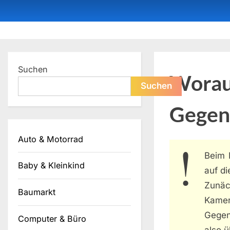
Skip
to
content
Dein ProduktBerater
Suchen
Worauf
Suchen
Gegen
Auto & Motorrad
Beim 
Baby & Kleinkind
auf di
Zunäc
Baumarkt
Kame
Gegen
Computer & Büro
also ü