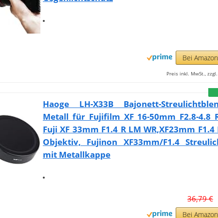
Bei Amazo
Preis inkl. MwSt., zzg
Haoge LH-X33B Bajonett-Streulichtbl
Metall für Fujifilm XF 16-50mm F2.8-4.8
Fuji XF 33mm F1.4 R LM WR,XF23mm F1.4
Objektiv, Fujinon XF33mm/F1.4 Streulic
mit Metallkappe
36,79 €
Bei Amazo