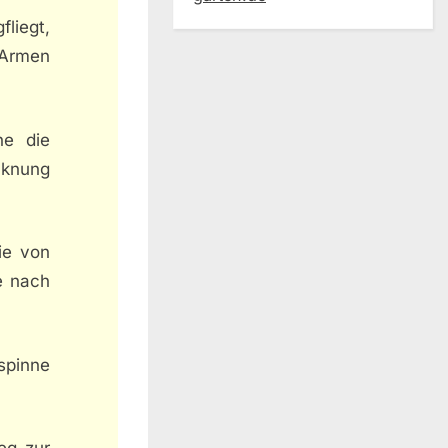
liegt,
 Armen
he die
cknung
ie von
e nach
spinne