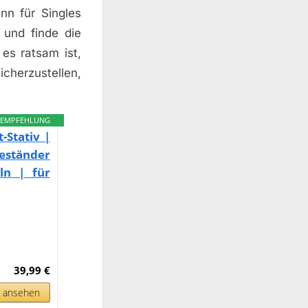
nn für Singles
und finde die
es ratsam ist,
cherzustellen,
EMPFEHLUNG
Stativ |
heständer
ln | für
39,99 €
n ansehen