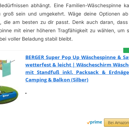
Bedürfnissen abhängt. Eine Familien-Wäschespinne ka
u groß sein und umgekehrt. Wäge deine Optionen ab 
 die am besten zu dir passt. Denk auch daran, dass 
inne mit einer höheren Tragfähigkeit zu wählen, um si
ei voller Beladung stabil bleibt.
BERGER Super Pop Up Wäschespinne & Sat-
wetterfest & leicht | Wäscheschirm Wäsc
mit Standfuß inkl. Packsack & Erdnäge
Camping & Balkon (Silber)
Bei Amazo