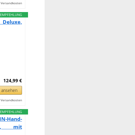
l. Versandkosten
EMPFEHLUNG
 Deluxe,
124,99 €
n ansehen
l. Versandkosten
EMPFEHLUNG
IN-Hand-
il, mit