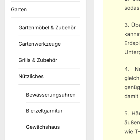
sodass
Garten
3. Üb
Gartenmöbel & Zubehör
kann
Erdsp
Gartenwerkzeuge
Unter
Grills & Zubehör
4. N
Nützliches
gleic
genüg
Bewässerungsuhren
damit
Bierzeltgarnitur
5. Hä
äußer
Gewächshaus
wie T