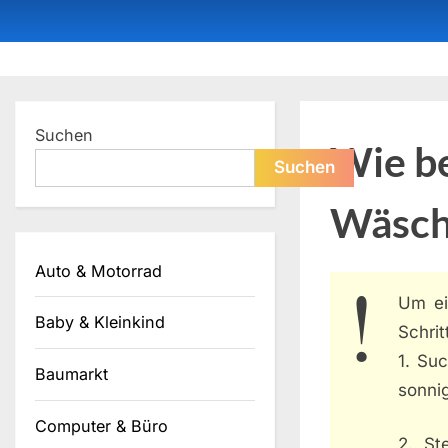
Skip
to
content
Dein ProduktBerater
Suchen
Wie b
Suchen
Wäsch
Auto & Motorrad
Um e
Baby & Kleinkind
Schrit
1. Su
Baumarkt
sonni
Computer & Büro
2. St