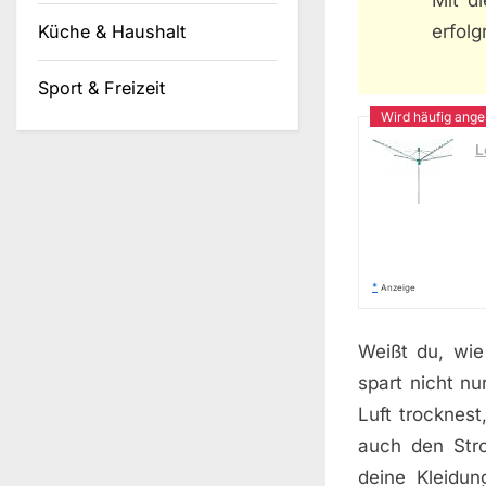
Mit d
erfol
Küche & Haushalt
Sport & Freizeit
L
*
Anzeige
Weißt du, wie
spart nicht n
Luft trocknest
auch den Stro
deine Kleidun