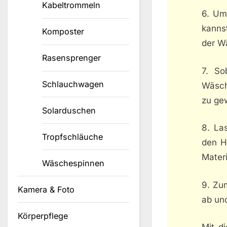
Kabeltrommeln
6. Um
kanns
Komposter
der W
Rasensprenger
7. So
Schlauchwagen
Wäsch
zu ge
Solarduschen
8. La
Tropfschläuche
den H
Mater
Wäschespinnen
9. Zu
Kamera & Foto
ab und
Körperpflege