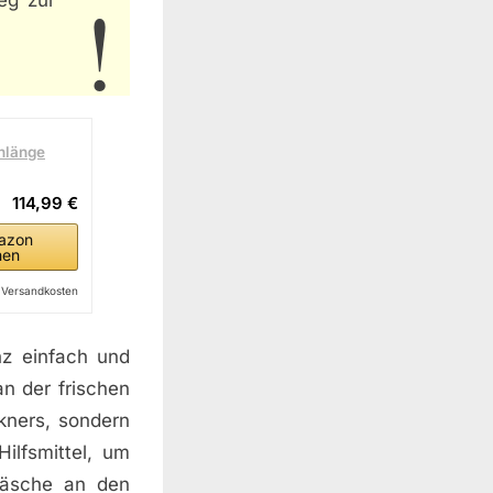
eg zur
nlänge
114,99 €
azon
hen
l. Versandkosten
nz einfach und
n der frischen
ckners, sondern
ilfsmittel, um
 Wäsche an den