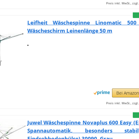
Preis inkl. MwSt., zzg
Leifheit Wäschespinne Linomatic 500
Wäscheschirm Leinenlänge 50 m
Bei Amazo
Preis inkl. MwSt., zzg
Juwel Wäschespinne Novaplus 600 Easy (E
Spannautomatik, besonders stab
Eindrehbodenhülse) 30090, Grau