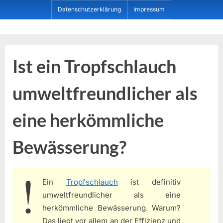
Skip
Datenschutzerklärung
Impressum
to
content
Dein ProduktBerater
Ist ein Tropfschlauch
umweltfreundlicher als
eine herkömmliche
Bewässerung?
Ein
Tropfschlauch
ist definitiv
umweltfreundlicher als eine
herkömmliche Bewässerung. Warum?
Das liegt vor allem an der Effizienz und