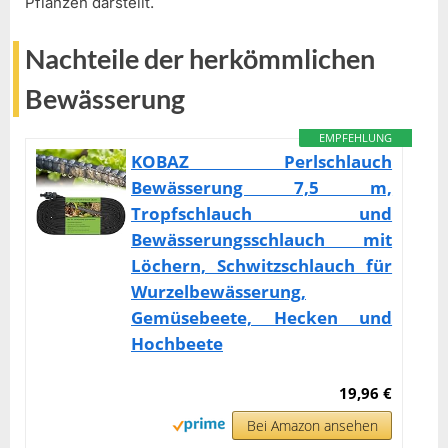
Pflanzen darstellt.
Nachteile der herkömmlichen
Bewässerung
EMPFEHLUNG
KOBAZ Perlschlauch
Bewässerung 7,5 m,
Tropfschlauch und
Bewässerungsschlauch mit
Löchern, Schwitzschlauch für
Wurzelbewässerung,
Gemüsebeete, Hecken und
Hochbeete
19,96 €
Bei Amazon ansehen