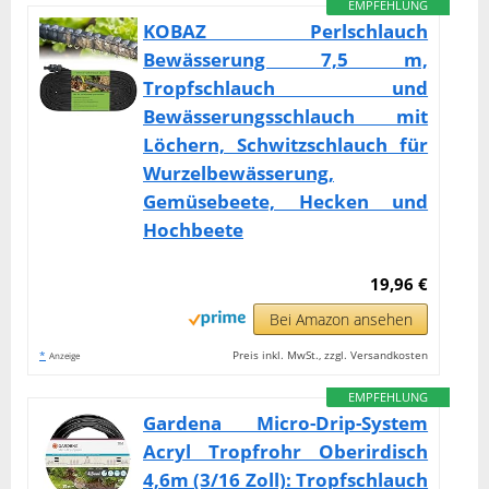
EMPFEHLUNG
KOBAZ Perlschlauch
Bewässerung 7,5 m,
Tropfschlauch und
Bewässerungsschlauch mit
Löchern, Schwitzschlauch für
Wurzelbewässerung,
Gemüsebeete, Hecken und
Hochbeete
19,96 €
Bei Amazon ansehen
*
Preis inkl. MwSt., zzgl. Versandkosten
Anzeige
EMPFEHLUNG
Gardena Micro-Drip-System
Acryl Tropfrohr Oberirdisch
4,6m (3/16 Zoll): Tropfschlauch