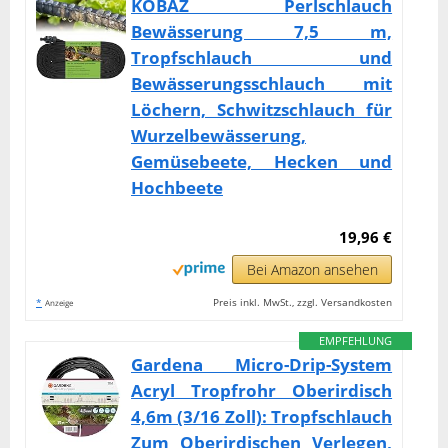
KOBAZ Perlschlauch
Bewässerung 7,5 m,
Tropfschlauch und
Bewässerungsschlauch mit
Löchern, Schwitzschlauch für
Wurzelbewässerung,
Gemüsebeete, Hecken und
Hochbeete
19,96 €
Bei Amazon ansehen
*
Preis inkl. MwSt., zzgl. Versandkosten
Anzeige
EMPFEHLUNG
Gardena Micro-Drip-System
Acryl Tropfrohr Oberirdisch
4,6m (3/16 Zoll): Tropfschlauch
Zum Oberirdischen Verlegen,