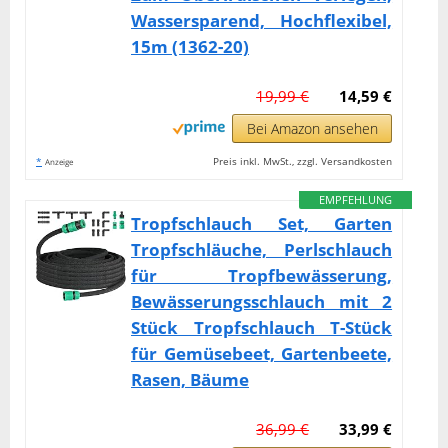
Wassersparend, Hochflexibel,
15m (1362-20)
19,99 €
14,59 €
Bei Amazon ansehen
*
Preis inkl. MwSt., zzgl. Versandkosten
Anzeige
EMPFEHLUNG
Tropfschlauch Set, Garten
Tropfschläuche, Perlschlauch
für Tropfbewässerung,
Bewässerungsschlauch mit 2
Stück Tropfschlauch T-Stück
für Gemüsebeet, Gartenbeete,
Rasen, Bäume
36,99 €
33,99 €