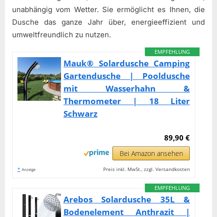
unabhängig vom Wetter. Sie ermöglicht es Ihnen, die
Dusche das ganze Jahr über, energieeffizient und
umweltfreundlich zu nutzen.
EMPFEHLUNG
Mauk® Solardusche Camping
Gartendusche | Pooldusche
mit Wasserhahn &
Thermometer | 18 Liter
Schwarz
89,90 €
Bei Amazon ansehen
*
Preis inkl. MwSt., zzgl. Versandkosten
Anzeige
EMPFEHLUNG
Arebos Solardusche 35L &
Bodenelement Anthrazit |