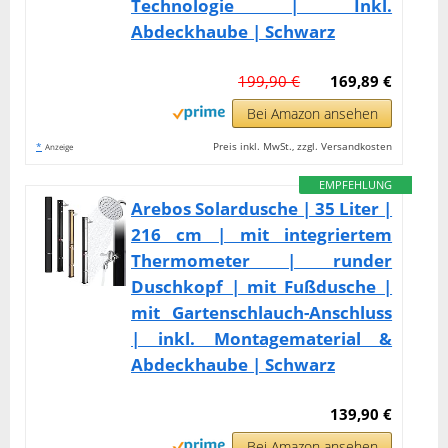
Technologie | Inkl.
Abdeckhaube | Schwarz
199,90 €
169,89 €
Bei Amazon ansehen
*
Preis inkl. MwSt., zzgl. Versandkosten
Anzeige
EMPFEHLUNG
Arebos Solardusche | 35 Liter |
216 cm | mit integriertem
Thermometer | runder
Duschkopf | mit Fußdusche |
mit Gartenschlauch-Anschluss
| inkl. Montagematerial &
Abdeckhaube | Schwarz
139,90 €
Bei Amazon ansehen