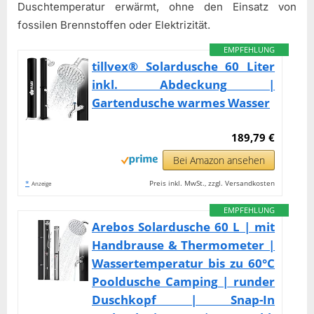
Duschtemperatur erwärmt, ohne den Einsatz von
fossilen Brennstoffen oder Elektrizität.
EMPFEHLUNG
tillvex® Solardusche 60 Liter
inkl. Abdeckung |
Gartendusche warmes Wasser
189,79 €
Bei Amazon ansehen
*
Preis inkl. MwSt., zzgl. Versandkosten
Anzeige
EMPFEHLUNG
Arebos Solardusche 60 L | mit
Handbrause & Thermometer |
Wassertemperatur bis zu 60°C
Pooldusche Camping | runder
Duschkopf | Snap-In