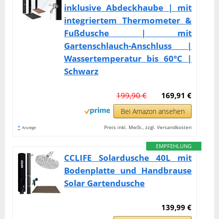
inklusive Abdeckhaube | mit
integriertem Thermometer &
Fußdusche | mit
Gartenschlauch-Anschluss |
Wassertemperatur bis 60°C |
Schwarz
199,90 €
169,91 €
Bei Amazon ansehen
*
Preis inkl. MwSt., zzgl. Versandkosten
Anzeige
EMPFEHLUNG
CCLIFE Solardusche 40L mit
Bodenplatte und Handbrause
Solar Gartendusche
139,99 €