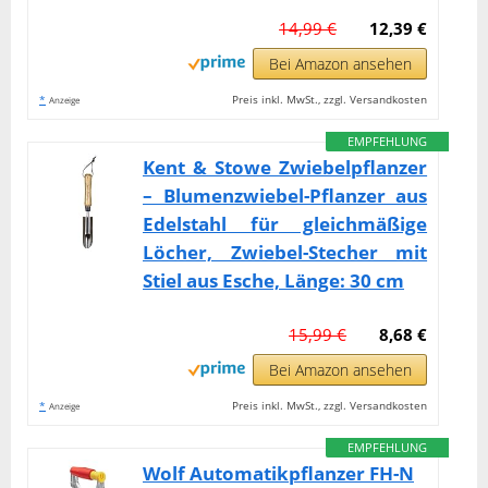
14,99 €
12,39 €
Bei Amazon ansehen
*
Preis inkl. MwSt., zzgl. Versandkosten
Anzeige
EMPFEHLUNG
Kent & Stowe Zwiebelpflanzer
– Blumenzwiebel-Pflanzer aus
Edelstahl für gleichmäßige
Löcher, Zwiebel-Stecher mit
Stiel aus Esche, Länge: 30 cm
15,99 €
8,68 €
Bei Amazon ansehen
*
Preis inkl. MwSt., zzgl. Versandkosten
Anzeige
EMPFEHLUNG
Wolf Automatikpflanzer FH-N