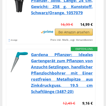
Pflanzer, Solid, Länge: 24 cm,
Gewicht: 258 g, Kunststoff,
Schwarz/Orange, 1057079
16,99 €
14,99 €
Bei Amazon ansehen
*
Preis inkl. MwSt., zzgl. Versandkosten
Anzeige
EMPFEHLUNG
Gardena Pflanzer: Ideales
Gartengerät zum Pflanzen von
Anzucht-Setzlingen, handlicher
Pflanzlochbohrer mit Einer
rostfreien Metallspitze aus
Zinkdruckguss, 19.5 cm
Schaftlänge (3487-20)
12,49 €
9,16 €