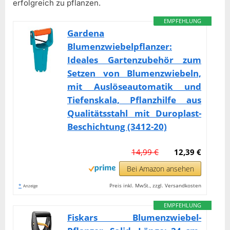
erfolgreich zu pflanzen.
EMPFEHLUNG
Gardena
Blumenzwiebelpflanzer:
Ideales Gartenzubehör zum
Setzen von Blumenzwiebeln,
mit Auslöseautomatik und
Tiefenskala, Pflanzhilfe aus
Qualitätsstahl mit Duroplast-
Beschichtung (3412-20)
14,99 €
12,39 €
Bei Amazon ansehen
*
Preis inkl. MwSt., zzgl. Versandkosten
Anzeige
EMPFEHLUNG
Fiskars Blumenzwiebel-