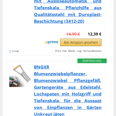
mit Auslöseautomatik und
Tiefenskala, Pflanzhilfe aus
Qualitätsstahl mit Duroplast-
Beschichtung (3412-20)
14,99 €
12,39 €
Bei Amazon ansehen
*
Preis inkl. MwSt., zzgl. Versandkosten
Anzeige
EMPFEHLUNG
BNGXR
Blumenzwiebelpflanzer,
Blumenzwiebel Pflanzgefäß,
Gartengeräte aus Edelstahl,
Lochspaten mit Holzgriff und
Tiefenskala, für die Aussaat
von Einpflanzen in Gärten
Unkraut jäten