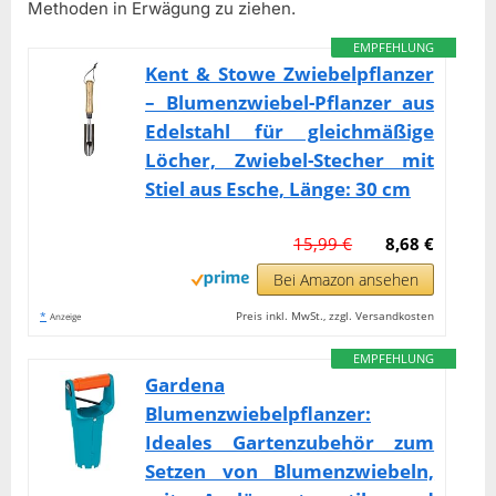
Methoden in Erwägung zu ziehen.
EMPFEHLUNG
Kent & Stowe Zwiebelpflanzer
– Blumenzwiebel-Pflanzer aus
Edelstahl für gleichmäßige
Löcher, Zwiebel-Stecher mit
Stiel aus Esche, Länge: 30 cm
15,99 €
8,68 €
Bei Amazon ansehen
*
Preis inkl. MwSt., zzgl. Versandkosten
Anzeige
EMPFEHLUNG
Gardena
Blumenzwiebelpflanzer:
Ideales Gartenzubehör zum
Setzen von Blumenzwiebeln,