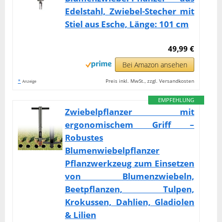
Edelstahl, Zwiebel-Stecher mit
Stiel aus Esche, Länge: 101 cm
49,99 €
Bei Amazon ansehen
*
Preis inkl. MwSt., zzgl. Versandkosten
Anzeige
EMPFEHLUNG
Zwiebelpflanzer mit
ergonomischem Griff –
Robustes
Blumenwiebelpflanzer
Pflanzwerkzeug zum Einsetzen
von Blumenzwiebeln,
Beetpflanzen, Tulpen,
Krokussen, Dahlien, Gladiolen
& Lilien