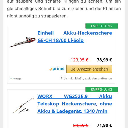
auf saubere und scharfe Klingen zu achten, um ein
gleichmäßiges Schnittbild zu erzielen und die Pflanzen
nicht unnötig zu strapazieren.
EMPFEHLUNG
Einhell Akku-Heckenschere
GE-CH 18/60 Li-Solo
123,95 €
78,99 €
Bei Amazon ansehen
*
Preis inkl. MwSt., zzgl. Versandkosten
Anzeige
EMPFEHLUNG
WORX WG252E.9 Akku
Teleskop Heckenschere, ohne
Akku & Ladegerät, 1340 /min
84,59 €
71,90 €