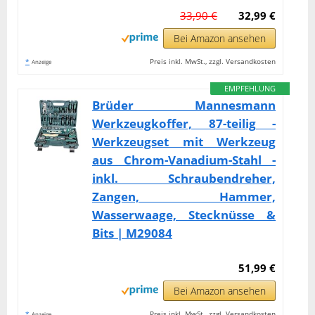
33,90 €
32,99 €
Bei Amazon ansehen
*
Preis inkl. MwSt., zzgl. Versandkosten
Anzeige
EMPFEHLUNG
Brüder Mannesmann
Werkzeugkoffer, 87-teilig -
Werkzeugset mit Werkzeug
aus Chrom-Vanadium-Stahl -
inkl. Schraubendreher,
Zangen, Hammer,
Wasserwaage, Stecknüsse &
Bits | M29084
51,99 €
Bei Amazon ansehen
*
Preis inkl. MwSt., zzgl. Versandkosten
Anzeige