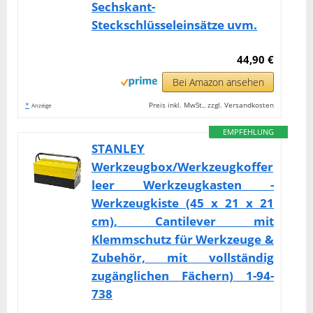
Sechskant-
Steckschlüsseleinsätze uvm.
44,90 €
Bei Amazon ansehen
*
Preis inkl. MwSt., zzgl. Versandkosten
Anzeige
EMPFEHLUNG
STANLEY
Werkzeugbox/Werkzeugkoffer
leer Werkzeugkasten -
Werkzeugkiste (45 x 21 x 21
cm), Cantilever mit
Klemmschutz für Werkzeuge &
Zubehör, mit vollständig
zugänglichen Fächern) 1-94-
738