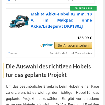
EMPFEHLUNG
Makita Akku-Hobel 82 mm, 18
V, im Makpac ohne
Akku/Ladegerät DKP180ZJ
188,99 €
Bei Amazon ansehen
*
Preis inkl. MwSt., zzgl. Versandkosten
Anzeige
Die Auswahl des richtigen Hobels
für das geplante Projekt
Um das bestmögliche Ergebnis beim Hobeln einer Fase
zu erzielen, ist es wichtig, den richtigen Hobel für das
geplante Projekt auszuwählen. Es gibt verschiedene
Arten von Hobeln, die sich in Größe, Form und Funktion