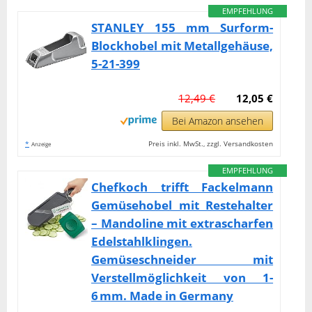
EMPFEHLUNG
STANLEY 155 mm Surform-
Blockhobel mit Metallgehäuse,
5-21-399
12,49 €
12,05 €
Bei Amazon ansehen
*
Preis inkl. MwSt., zzgl. Versandkosten
Anzeige
EMPFEHLUNG
Chefkoch trifft Fackelmann
Gemüsehobel mit Restehalter
– Mandoline mit extrascharfen
Edelstahlklingen.
Gemüseschneider mit
Verstellmöglichkeit von 1-
6 mm. Made in Germany