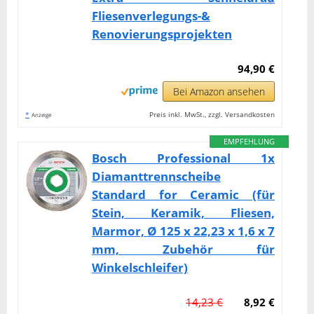
Fliesenverlegungs-&
Renovierungsprojekten
94,90 €
Bei Amazon ansehen
*
Preis inkl. MwSt., zzgl. Versandkosten
Anzeige
EMPFEHLUNG
Bosch Professional 1x
Diamanttrennscheibe
Standard for Ceramic (für
Stein, Keramik, Fliesen,
Marmor, Ø 125 x 22,23 x 1,6 x 7
mm, Zubehör für
Winkelschleifer)
14,23 €
8,92 €