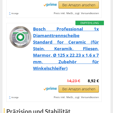
Bei Amazon ansehen
*
Preis inkl. MwSt., zzgl. Versandkosten
Anzeige
EMPFEHLUNG
Bosch Professional 1x
Diamanttrennscheibe
Standard for Ceramic (für
Stein, Keramik, Fliesen,
Marmor, Ø 125 x 22,23 x 1,6 x 7
mm, Zubehör für
Winkelschleifer)
14,23 €
8,92 €
Bei Amazon ansehen
*
Preis inkl. MwSt., zzgl. Versandkosten
Anzeige
Präzision und Stabilität