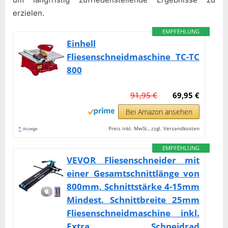
erzielen.
EMPFEHLUNG
Einhell
Fliesenschneidmaschine TC-TC
800
91,95 €
69,95 €
Bei Amazon ansehen
*
Preis inkl. MwSt., zzgl. Versandkosten
Anzeige
EMPFEHLUNG
VEVOR Fliesenschneider mit
einer Gesamtschnittlänge von
800mm, Schnittstärke 4-15mm
Mindest. Schnittbreite 25mm
Fliesenschneidmaschine inkl.
Extra Schneidrad