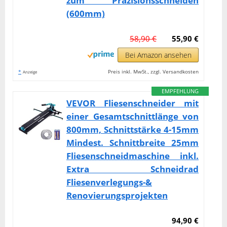
zum Präzisionsschneiden
(600mm)
58,90 €
55,90 €
Bei Amazon ansehen
*
Preis inkl. MwSt., zzgl. Versandkosten
Anzeige
EMPFEHLUNG
VEVOR Fliesenschneider mit
einer Gesamtschnittlänge von
800mm, Schnittstärke 4-15mm
Mindest. Schnittbreite 25mm
Fliesenschneidmaschine inkl.
Extra Schneidrad
Fliesenverlegungs-&
Renovierungsprojekten
94,90 €