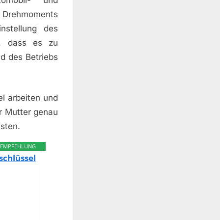
s Drehmoments
instellung des
n, dass es zu
d des Betriebs
l arbeiten und
r Mutter genau
isten.
EMPFEHLUNG
hlüssel