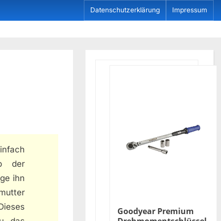
Datenschutzerklärung
Impressum
einfach
ob der
ge ihn
mutter
Dieses
Goodyear Premium
du das