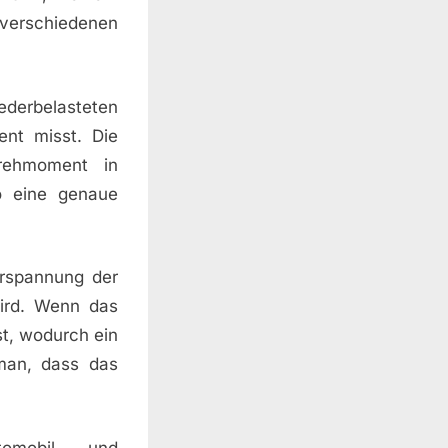
erschiedenen
ederbelasteten
nt misst. Die
rehmoment in
o eine genaue
orspannung der
wird. Wenn das
t, wodurch ein
 man, dass das
tomobil- und