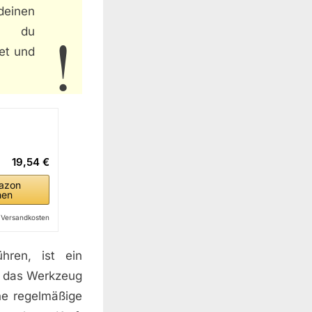
einen
st du
tet und
19,54 €
azon
hen
l. Versandkosten
hren, ist ein
s das Werkzeug
ine regelmäßige