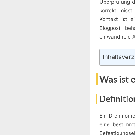
Überprüfung d
korrekt misst
Kontext ist e
Blogpost beh
einwandfreie A
Inhaltsverz
Was ist 
Definiti
Ein Drehmomen
eine bestimm
Befestigung