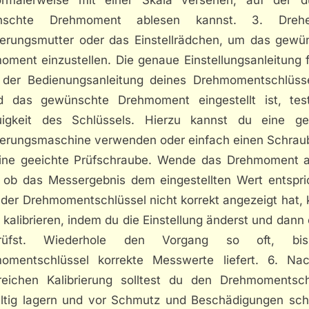
nschte Drehmoment ablesen kannst. 3. Dreh
rierungsmutter oder das Einstellrädchen, um das gewü
oment einzustellen. Die genaue Einstellungsanleitung f
 der Bedienungsanleitung deines Drehmomentschlüsse
d das gewünschte Drehmoment eingestellt ist, tes
igkeit des Schlüssels. Hierzu kannst du eine ge
rierungsmaschine verwenden oder einfach einen Schrau
ine geeichte Prüfschraube. Wende das Drehmoment 
, ob das Messergebnis dem eingestellten Wert entspric
der Drehmomentschlüssel nicht korrekt angezeigt hat, 
 kalibrieren, indem du die Einstellung änderst und dann
prüfst. Wiederhole den Vorgang so oft, bi
omentschlüssel korrekte Messwerte liefert. 6. Na
greichen Kalibrierung solltest du den Drehmomentsch
ältig lagern und vor Schmutz und Beschädigungen sch