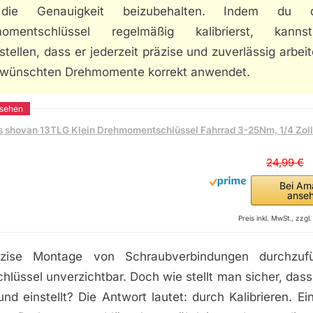
ie Genauigkeit beizubehalten. Indem du d
momentschlüssel regelmäßig kalibrierst, kann
stellen, dass er jederzeit präzise und zuverlässig arbei
ewünschten Drehmomente korrekt anwendet.
s shovan 13TLG Klein Drehmomentschlüssel Fahrrad 3-25Nm, 1/4 Zoll
24,99 €
Bei Am
anse
Preis inkl. MwSt., zzg
ise Montage von Schraubverbindungen durchzufü
lüssel unverzichtbar. Doch wie stellt man sicher, das
und einstellt? Die Antwort lautet: durch Kalibrieren. E