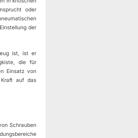
n in kritischen
nsprucht oder
pneumatischen
instellung der
ug ist, ist er
kiste, die für
en Einsatz von
 Kraft auf das
 von Schrauben
ndungsbereiche