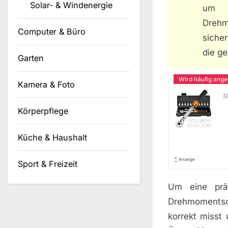
Solar- & Windenergie
um d
Dreh
Computer & Büro
sicher
die g
Garten
Kamera & Foto
s
Körperpflege
Küche & Haushalt
*
Anzeige
Sport & Freizeit
Um eine präz
Drehmomentsch
korrekt misst 