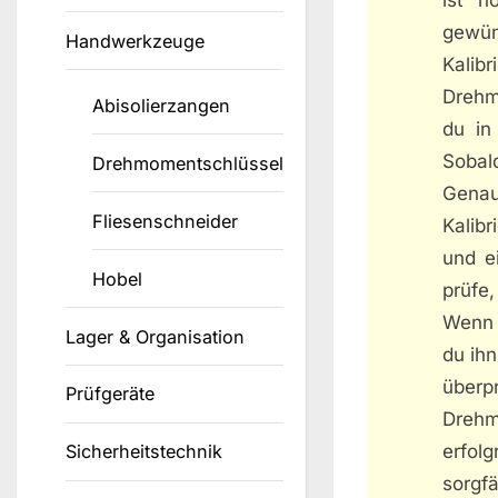
gewü
Handwerkzeuge
Kalib
Drehm
Abisolierzangen
du in
Sobal
Drehmomentschlüssel
Genau
Fliesenschneider
Kalib
und e
Hobel
prüfe
Wenn 
Lager & Organisation
du ihn
über
Prüfgeräte
Drehm
erfol
Sicherheitstechnik
sorgf