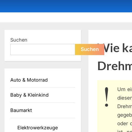
Skip
to
content
Dein ProduktBerater
Suchen
Wie ka
Suchen
Drehm
Auto & Motorrad
Um e
Baby & Kleinkind
diese
Drehm
Baumarkt
gegeb
oder 
Elektrowerkzeuge
ist n