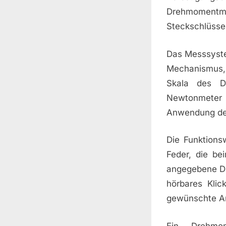
Drehmomentm
Steckschlüsse
Das Messsyste
Mechanismus,
Skala des D
Newtonmeter 
Anwendung des
Die Funktions
Feder, die be
angegebene Dr
hörbares Klic
gewünschte A
Ein Drehmom