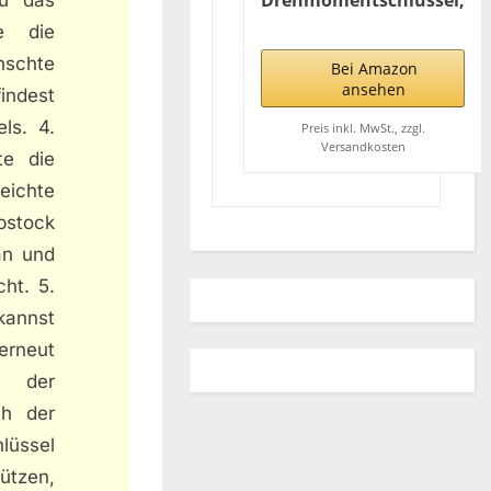
Drehmomentschlüssel,
Einstellbar von 42 bis
e die
210 Nm, Antrieb 1/2
nschte
Zoll Vierkant, inkl.
Bei Amazon
Verlängerung und
ansehen
indest
Stecknüsse 17 mm und
ls. 4.
19 mm
Preis inkl. MwSt., zzgl.
Versandkosten
te die
eichte
bstock
an und
ht. 5.
kannst
 erneut
s der
ch der
lüssel
ützen,