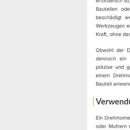
erforderlich i
Bauteilen od
beschädigt w
Werkzeugen er
Kraft, ohne das
Obwohl der Dr
dennoch ein w
präzise und g
einem Drehmom
Bauteil anwen
Verwendu
Ein Drehmomen
oder Muttern 