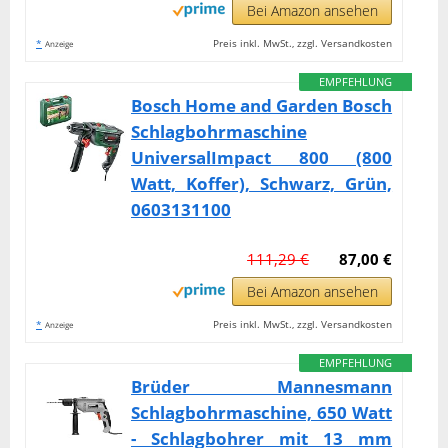
Bei Amazon ansehen
*
Preis inkl. MwSt., zzgl. Versandkosten
Anzeige
EMPFEHLUNG
Bosch Home and Garden Bosch
Schlagbohrmaschine
UniversalImpact 800 (800
Watt, Koffer), Schwarz, Grün,
0603131100
111,29 €
87,00 €
Bei Amazon ansehen
*
Preis inkl. MwSt., zzgl. Versandkosten
Anzeige
EMPFEHLUNG
Brüder Mannesmann
Schlagbohrmaschine, 650 Watt
- Schlagbohrer mit 13 mm