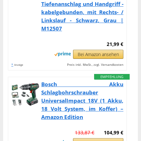
Tiefenanschlag und Handgriff -
kabelgebunden, mit Rechts- /
Linkslauf - Schwarz, Grau |
M12507
21,99 €
Bei Amazon ansehen
*
Preis inkl. MwSt., zzgl. Versandkosten
Anzeige
EMPFEHLUNG
Bosch Akku
Schlagbohrschrauber
UniversalImpact 18V (1 Akku,
18 Volt System, im Koffer) –
Amazon Edition
133,87 €
104,99 €