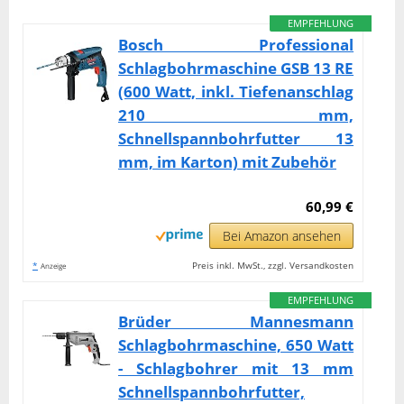
EMPFEHLUNG
Bosch Professional
Schlagbohrmaschine GSB 13 RE
(600 Watt, inkl. Tiefenanschlag
210 mm,
Schnellspannbohrfutter 13
mm, im Karton) mit Zubehör
60,99 €
Bei Amazon ansehen
*
Preis inkl. MwSt., zzgl. Versandkosten
Anzeige
EMPFEHLUNG
Brüder Mannesmann
Schlagbohrmaschine, 650 Watt
- Schlagbohrer mit 13 mm
Schnellspannbohrfutter,