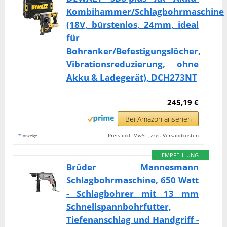
Kombihammer/Schlagbohrmaschine
(18V, bürstenlos, 24mm, ideal
für
Bohranker/Befestigungslöcher,
Vibrationsreduzierung, ohne
Akku & Ladegerät), DCH273NT
245,19 €
Bei Amazon ansehen
*
Preis inkl. MwSt., zzgl. Versandkosten
Anzeige
EMPFEHLUNG
Brüder Mannesmann
Schlagbohrmaschine, 650 Watt
- Schlagbohrer mit 13 mm
Schnellspannbohrfutter,
Tiefenanschlag und Handgriff -