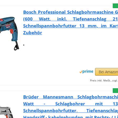
Bosch Professional Schlagbohrmaschine G
(600 Watt, inkl. Tiefenanschlag 
Schnellspannbohrfutter 13 mm, im Kar
Zubehör
Bei Amazo
Preis inkl. MwSt., zzg
Brüder Mannesmann Schlagbohrmaschi
Watt - Schlagbohrer mit 
Schnellspannbohrfutter, Tiefenansc
Handgriff - kabelgebunden, mit Rechts- / Li