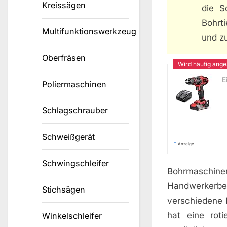
Kreissägen
die S
Bohrt
Multifunktionswerkzeug
und zu
Oberfräsen
E
Poliermaschinen
Schlagschrauber
Schweißgerät
*
Anzeige
Schwingschleifer
Bohrmaschin
Handwerkerb
Stichsägen
verschiedene 
hat eine rot
Winkelschleifer