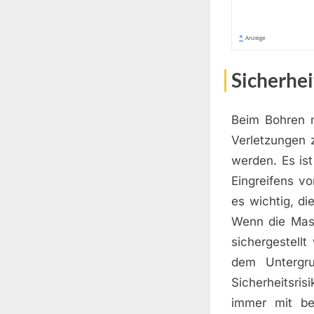
*
Anzeige
Sicherhe
Beim Bohren m
Verletzungen 
werden. Es is
Eingreifens v
es wichtig, d
Wenn die Masc
sichergestell
dem Untergru
Sicherheitsri
immer mit be