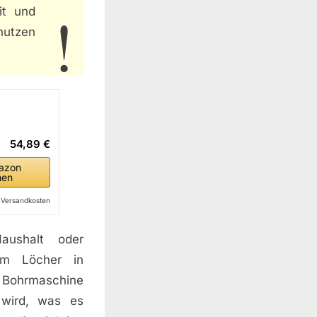
it und
nutzen
54,89 €
azon
hen
l. Versandkosten
aushalt oder
um Löcher in
e Bohrmaschine
 wird, was es