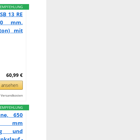
EMPFEHLUNG
SB 13 RE
210 mm,
ton) mit
60,99 €
n ansehen
l. Versandkosten
EMPFEHLUNG
ne, 650
13 mm
hlag und
nkslauf -