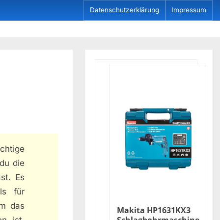
Datenschutzerklärung
Impressum
ichtige
 du die
st. Es
ls für
em das
Makita HP1631KX3
n ist,