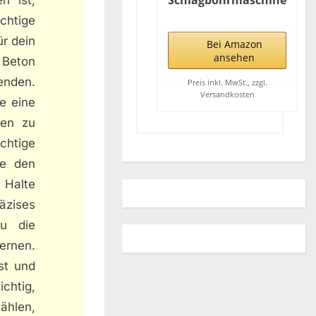
Schlagbohrmaschine
im Koffer, 710 W +
chtige
74tlg. Zubehör
r dein
Bei Amazon
ansehen
 Beton
enden.
Preis inkl. MwSt., zzgl.
Versandkosten
e eine
gen zu
chtige
he den
 Halte
äzises
u die
ernen.
st und
ichtig,
ählen,