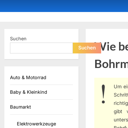
Skip
to
content
Dein ProduktBerater
Suchen
Wie b
Suchen
Bohrm
Auto & Motorrad
Um e
Baby & Kleinkind
Schrit
richt
Baumarkt
gibt 
unter
Elektrowerkzeuge
Bohrf