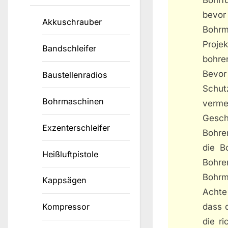
bevor
Akkuschrauber
Bohrm
Proje
Bandschleifer
bohre
Bevor
Baustellenradios
Schut
Bohrmaschinen
verme
Gesch
Exzenterschleifer
Bohre
die B
Heißluftpistole
Bohr
Bohrm
Kappsägen
Achte
dass d
Kompressor
die r