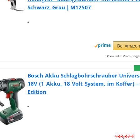
Schwarz, Grau | M12507
Bei Amazo
Preis inkl. MwSt., zzg
Bosch Akku Schlagbohrschrauber Univers
18V (1 Akku, 18 Volt System, im Koffer)
Edition
133,87 €